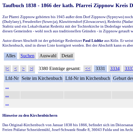
Taufbuch 1838 - 1866 der kath. Pfarrei Zippnow Kreis 
Zur Pfarrei Zippnow gehörten bis 1945 außer dem Dorf Zippnow (Sypnywo) noch d
(Dudylany), Freudenfier (Szwecja), Klawittersdorf (Glowaczewo), Rederitz (Nadarz
Stabitz und ein Lokalvikariat Rederitz mit der Tochterkirche in Doderlage wurd
diesen Gemeinden - wohl noch aus traditionellen Gründen - in Zippnow getauft 
Autor dieser Abschrift ist der gebürtige Rederitzer
Paul Lüdtke
aus Köln. Er weist
Kirchenbuch, sind in dieser Liste korrigiert worden. Bei der Abschrift kann es 
Alles
Suchen
Auswahl
Detail
|<
<
>
>|
3380 Einträge gesamt:
<<
3331
3334
333
Lfd-Nr
Seite im Kirchenbuch
Lfd-Nr im Kirchenbuch
Geburt des
...
...
...
Hinweise zu den Kirchenbüchern
Das Original-Kirchenbuch von Januar 1838 bis 1866, befindet sich im Diözesanarch
Freien Prälatur Schneidemühl, Josef-Schwank-Straße 8, 36043 Fulda und im Archi