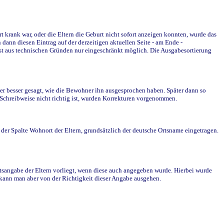
krank war, oder die Eltern die Geburt nicht sofort anzeigen konnten, wurde das
ann diesen Eintrag auf der derzeitigen aktuellen Seite - am Ende -
st aus technischen Gründen nur eingeschränkt möglich. Die Ausgabesortierung
r besser gesagt, wie die Bewohner ihn ausgesprochen haben. Später dann so
e Schreibweise nicht richtig ist, wurden Korrekturen vorgenommen.
r Spalte Wohnort der Eltern, grundsätzlich der deutsche Ortsname eingetragen.
rtsangabe der Eltern vorliegt, wenn diese auch angegeben wurde. Hierbei wurde
d kann man aber von der Richtigkeit dieser Angabe ausgehen.