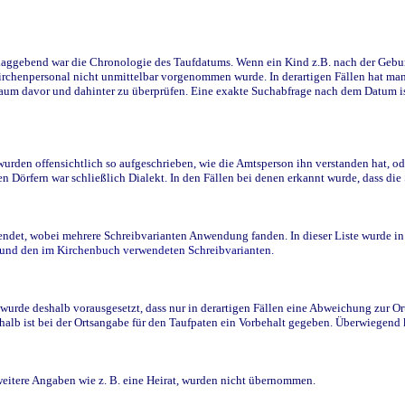
ggebend war die Chronologie des Taufdatums. Wenn ein Kind z.B. nach der Geburt 
rchenpersonal nicht unmittelbar vorgenommen wurde. In derartigen Fällen hat man d
raum davor und dahinter zu überprüfen. Eine exakte Suchabfrage nach dem Datum i
den offensichtlich so aufgeschrieben, wie die Amtsperson ihn verstanden hat, ode
n Dörfern war schließlich Dialekt. In den Fällen bei denen erkannt wurde, dass di
t, wobei mehrere Schreibvarianten Anwendung fanden. In dieser Liste wurde in de
n und den im Kirchenbuch verwendeten Schreibvarianten.
wurde deshalb vorausgesetzt, dass nur in derartigen Fällen eine Abweichung zur O
eshalb ist bei der Ortsangabe für den Taufpaten ein Vorbehalt gegeben. Überwiegen
weitere Angaben wie z. B. eine Heirat, wurden nicht übernommen.