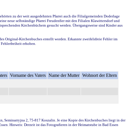
ehörten zu der weit ausgedehnten Pfarrei auch die Filialgemeinden Doderlage
ine neue selbständige Pfarrei Freudenfier mit den Filialen Klawittersdorf und
 entsprechenden Kirchenbüchern gesucht werden. Übergangsweise sind Kinder aus
des Original-Kirchenbuches erstellt worden. Erkannte zweifelsfreie Fehler im
Fehlerfreiheit erhoben.
ters
Vorname des Vaters
Name der Mutter
Wohnort der Eltern
in, Seminarryjna 2, 75-817 Koszalin. Je eine Kopie des Kirchenbuches liegt in der
en. Hinweis: Derzeit ist das Fotografieren in der Heimatstube in Bad Essen