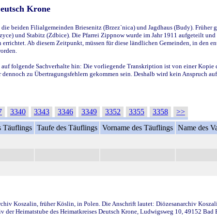
Deutsch Krone
ie beiden Filialgemeinden Briesenitz (Brzez`nica) und Jagdhaus (Budy). Früher g
yce) und Stabitz (Zdbice). Die Pfarrei Zippnow wurde im Jahr 1911 aufgeteilt und e
en errichtet. Ab diesem Zeitpunkt, müssen für diese ländlichen Gemeinden, in den
worden.
 auf folgende Sachverhalte hin: Die vorliegende Transkription ist von einer Kopie 
aber dennoch zu Übertragungsfehlern gekommen sein. Deshalb wird kein Anspruch auf 
7
3340
3343
3346
3349
3352
3355
3358
>>
 Täuflings
Taufe des Täuflings
Vorname des Täuflings
Name des Va
iv Koszalin, früher Köslin, in Polen. Die Anschrift lautet: Diözesanarchiv Koszal
v der Heimatstube des Heimatkreises Deutsch Krone, Ludwigsweg 10, 49152 Bad Ess