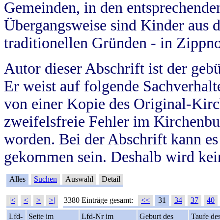
Gemeinden, in den entsprechende
Übergangsweise sind Kinder aus 
traditionellen Gründen - in Zippn
Autor dieser Abschrift ist der geb
Er weist auf folgende Sachverhalte
von einer Kopie des Original-Kirc
zweifelsfreie Fehler im Kirchenbuc
worden. Bei der Abschrift kann e
gekommen sein. Deshalb wird kein
Alles
Suchen
Auswahl
Detail
|<
<
>
>|
3380 Einträge gesamt:
<<
31
34
37
40
Lfd-
Seite im
Lfd-Nr im
Geburt des
Taufe de