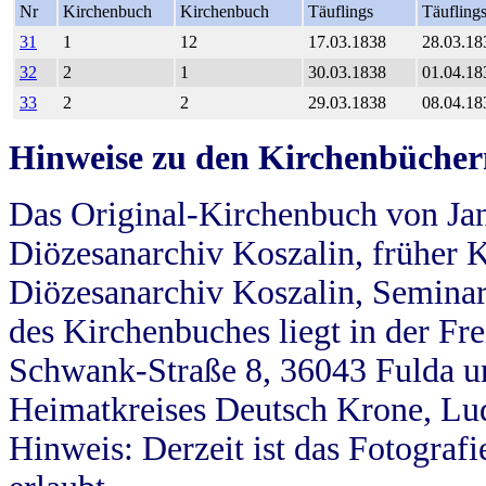
Nr
Kirchenbuch
Kirchenbuch
Täuflings
Täufling
31
1
12
17.03.1838
28.03.18
32
2
1
30.03.1838
01.04.18
33
2
2
29.03.1838
08.04.18
Hinweise zu den Kirchenbücher
Das Original-Kirchenbuch von Jan
Diözesanarchiv Koszalin, früher Kö
Diözesanarchiv Koszalin, Seminar
des Kirchenbuches liegt in der Fr
Schwank-Straße 8, 36043 Fulda u
Heimatkreises Deutsch Krone, Lu
Hinweis: Derzeit ist das Fotograf