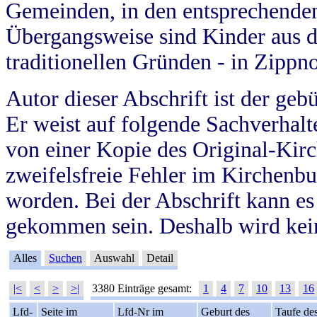
Gemeinden, in den entsprechende
Übergangsweise sind Kinder aus 
traditionellen Gründen - in Zippn
Autor dieser Abschrift ist der geb
Er weist auf folgende Sachverhalte
von einer Kopie des Original-Kirc
zweifelsfreie Fehler im Kirchenbuc
worden. Bei der Abschrift kann e
gekommen sein. Deshalb wird kein
Alles
Suchen
Auswahl
Detail
|<
<
>
>|
3380 Einträge gesamt:
1
4
7
10
13
16
Lfd-
Seite im
Lfd-Nr im
Geburt des
Taufe de