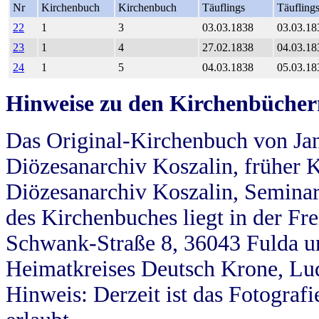
Nr
Kirchenbuch
Kirchenbuch
Täuflings
Täufling
22
1
3
03.03.1838
03.03.18
23
1
4
27.02.1838
04.03.18
24
1
5
04.03.1838
05.03.18
Hinweise zu den Kirchenbücher
Das Original-Kirchenbuch von Jan
Diözesanarchiv Koszalin, früher Kö
Diözesanarchiv Koszalin, Seminar
des Kirchenbuches liegt in der Fr
Schwank-Straße 8, 36043 Fulda u
Heimatkreises Deutsch Krone, Lu
Hinweis: Derzeit ist das Fotograf