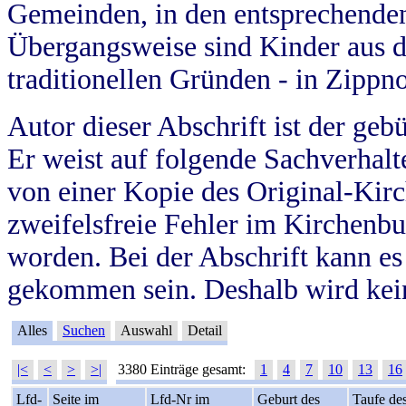
Gemeinden, in den entsprechende
Übergangsweise sind Kinder aus 
traditionellen Gründen - in Zippn
Autor dieser Abschrift ist der geb
Er weist auf folgende Sachverhalte
von einer Kopie des Original-Kirc
zweifelsfreie Fehler im Kirchenbuc
worden. Bei der Abschrift kann e
gekommen sein. Deshalb wird kein
Alles
Suchen
Auswahl
Detail
|<
<
>
>|
3380 Einträge gesamt:
1
4
7
10
13
16
Lfd-
Seite im
Lfd-Nr im
Geburt des
Taufe de