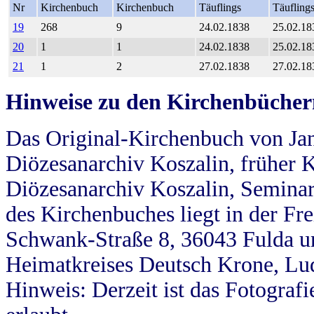
Nr
Kirchenbuch
Kirchenbuch
Täuflings
Täufling
19
268
9
24.02.1838
25.02.18
20
1
1
24.02.1838
25.02.18
21
1
2
27.02.1838
27.02.18
Hinweise zu den Kirchenbücher
Das Original-Kirchenbuch von Jan
Diözesanarchiv Koszalin, früher Kö
Diözesanarchiv Koszalin, Seminar
des Kirchenbuches liegt in der Fr
Schwank-Straße 8, 36043 Fulda u
Heimatkreises Deutsch Krone, Lu
Hinweis: Derzeit ist das Fotograf