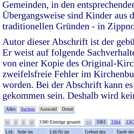
Gemeinden, in den entsprechende
Übergangsweise sind Kinder aus 
traditionellen Gründen - in Zippn
Autor dieser Abschrift ist der geb
Er weist auf folgende Sachverhalte
von einer Kopie des Original-Kirc
zweifelsfreie Fehler im Kirchenbuc
worden. Bei der Abschrift kann e
gekommen sein. Deshalb wird kein
Alles
Suchen
Auswahl
Detail
|<
<
>
>|
3380 Einträge gesamt:
<<
3361
3364
336
Lfd-
Seite im
Lfd-Nr im
Geburt des
Taufe de