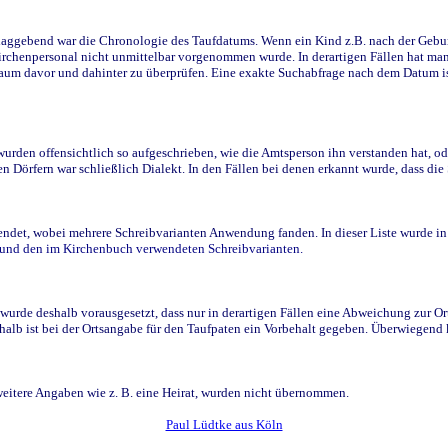
ggebend war die Chronologie des Taufdatums. Wenn ein Kind z.B. nach der Geburt 
rchenpersonal nicht unmittelbar vorgenommen wurde. In derartigen Fällen hat man d
raum davor und dahinter zu überprüfen. Eine exakte Suchabfrage nach dem Datum i
den offensichtlich so aufgeschrieben, wie die Amtsperson ihn verstanden hat, ode
n Dörfern war schließlich Dialekt. In den Fällen bei denen erkannt wurde, dass di
t, wobei mehrere Schreibvarianten Anwendung fanden. In dieser Liste wurde in de
n und den im Kirchenbuch verwendeten Schreibvarianten.
wurde deshalb vorausgesetzt, dass nur in derartigen Fällen eine Abweichung zur O
eshalb ist bei der Ortsangabe für den Taufpaten ein Vorbehalt gegeben. Überwiegen
weitere Angaben wie z. B. eine Heirat, wurden nicht übernommen.
Paul Lüdtke aus Köln