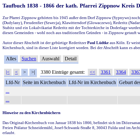
Taufbuch 1838 - 1866 der kath. Pfarrei Zippnow Kreis 
Zur Pfarrei Zippnow gehörten bis 1945 außer dem Dorf Zippnow (Sypnywo) noch d
(Dudylany), Freudenfier (Szwecja), Klawittersdorf (Glowaczewo), Rederitz (Nadarz
Stabitz und ein Lokalvikariat Rederitz mit der Tochterkirche in Doderlage wurd
diesen Gemeinden - wohl noch aus traditionellen Gründen - in Zippnow getauft 
Autor dieser Abschrift ist der gebürtige Rederitzer
Paul Lüdtke
aus Köln. Er weist
Kirchenbuch, sind in dieser Liste korrigiert worden. Bei der Abschrift kann es 
Alles
Suchen
Auswahl
Detail
|<
<
>
>|
3380 Einträge gesamt:
<<
3361
3364
336
Lfd-Nr
Seite im Kirchenbuch
Lfd-Nr im Kirchenbuch
Geburt des
...
...
Hinweise zu den Kirchenbüchern
Das Original-Kirchenbuch von Januar 1838 bis 1866, befindet sich im Diözesanarch
Freien Prälatur Schneidemühl, Josef-Schwank-Straße 8, 36043 Fulda und im Archi
erlaubt.