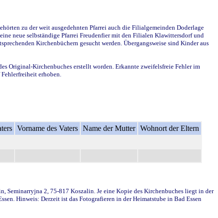
ehörten zu der weit ausgedehnten Pfarrei auch die Filialgemeinden Doderlage
ine neue selbständige Pfarrei Freudenfier mit den Filialen Klawittersdorf und
 entsprechenden Kirchenbüchern gesucht werden. Übergangsweise sind Kinder aus
des Original-Kirchenbuches erstellt worden. Erkannte zweifelsfreie Fehler im
Fehlerfreiheit erhoben.
ters
Vorname des Vaters
Name der Mutter
Wohnort der Eltern
in, Seminarryjna 2, 75-817 Koszalin. Je eine Kopie des Kirchenbuches liegt in der
en. Hinweis: Derzeit ist das Fotografieren in der Heimatstube in Bad Essen