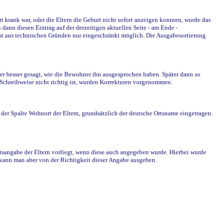
krank war, oder die Eltern die Geburt nicht sofort anzeigen konnten, wurde das
ann diesen Eintrag auf der derzeitigen aktuellen Seite - am Ende -
st aus technischen Gründen nur eingeschränkt möglich. Die Ausgabesortierung
r besser gesagt, wie die Bewohner ihn ausgesprochen haben. Später dann so
e Schreibweise nicht richtig ist, wurden Korrekturen vorgenommen.
r Spalte Wohnort der Eltern, grundsätzlich der deutsche Ortsname eingetragen.
rtsangabe der Eltern vorliegt, wenn diese auch angegeben wurde. Hierbei wurde
d kann man aber von der Richtigkeit dieser Angabe ausgehen.