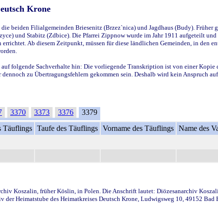
Deutsch Krone
ie beiden Filialgemeinden Briesenitz (Brzez`nica) und Jagdhaus (Budy). Früher g
yce) und Stabitz (Zdbice). Die Pfarrei Zippnow wurde im Jahr 1911 aufgeteilt und e
en errichtet. Ab diesem Zeitpunkt, müssen für diese ländlichen Gemeinden, in den
worden.
 auf folgende Sachverhalte hin: Die vorliegende Transkription ist von einer Kopie 
aber dennoch zu Übertragungsfehlern gekommen sein. Deshalb wird kein Anspruch auf 
7
3370
3373
3376
3379
 Täuflings
Taufe des Täuflings
Vorname des Täuflings
Name des Va
iv Koszalin, früher Köslin, in Polen. Die Anschrift lautet: Diözesanarchiv Koszal
v der Heimatstube des Heimatkreises Deutsch Krone, Ludwigsweg 10, 49152 Bad Ess