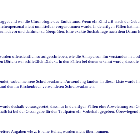
ggebend war die Chronologie des Taufdatums. Wenn ein Kind z.B. nach der Geburt 
rchenpersonal nicht unmittelbar vorgenommen wurde. In derartigen Fällen hat man d
raum davor und dahinter zu überprüfen. Eine exakte Suchabfrage nach dem Datum i
den offensichtlich so aufgeschrieben, wie die Amtsperson ihn verstanden hat, ode
n Dörfern war schließlich Dialekt. In den Fällen bei denen erkannt wurde, dass di
t, wobei mehrere Schreibvarianten Anwendung fanden. In dieser Liste wurde in de
n und den im Kirchenbuch verwendeten Schreibvarianten.
wurde deshalb vorausgesetzt, dass nur in derartigen Fällen eine Abweichung zur O
eshalb ist bei der Ortsangabe für den Taufpaten ein Vorbehalt gegeben. Überwiegen
weitere Angaben wie z. B. eine Heirat, wurden nicht übernommen.