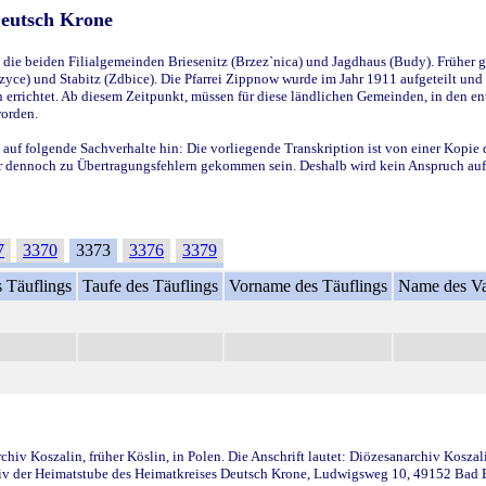
Deutsch Krone
ie beiden Filialgemeinden Briesenitz (Brzez`nica) und Jagdhaus (Budy). Früher g
yce) und Stabitz (Zdbice). Die Pfarrei Zippnow wurde im Jahr 1911 aufgeteilt und e
en errichtet. Ab diesem Zeitpunkt, müssen für diese ländlichen Gemeinden, in den
worden.
 auf folgende Sachverhalte hin: Die vorliegende Transkription ist von einer Kopie 
aber dennoch zu Übertragungsfehlern gekommen sein. Deshalb wird kein Anspruch auf 
7
3370
3373
3376
3379
 Täuflings
Taufe des Täuflings
Vorname des Täuflings
Name des Va
iv Koszalin, früher Köslin, in Polen. Die Anschrift lautet: Diözesanarchiv Koszal
v der Heimatstube des Heimatkreises Deutsch Krone, Ludwigsweg 10, 49152 Bad Ess