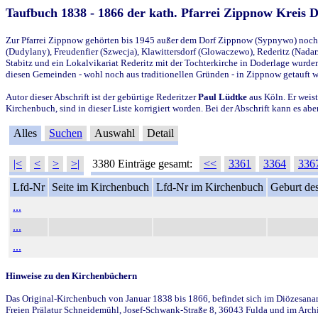
Taufbuch 1838 - 1866 der kath. Pfarrei Zippnow Kreis 
Zur Pfarrei Zippnow gehörten bis 1945 außer dem Dorf Zippnow (Sypnywo) noch d
(Dudylany), Freudenfier (Szwecja), Klawittersdorf (Glowaczewo), Rederitz (Nadarz
Stabitz und ein Lokalvikariat Rederitz mit der Tochterkirche in Doderlage wurd
diesen Gemeinden - wohl noch aus traditionellen Gründen - in Zippnow getauft 
Autor dieser Abschrift ist der gebürtige Rederitzer
Paul Lüdtke
aus Köln. Er weist
Kirchenbuch, sind in dieser Liste korrigiert worden. Bei der Abschrift kann es 
Alles
Suchen
Auswahl
Detail
|<
<
>
>|
3380 Einträge gesamt:
<<
3361
3364
336
Lfd-Nr
Seite im Kirchenbuch
Lfd-Nr im Kirchenbuch
Geburt des
...
...
...
Hinweise zu den Kirchenbüchern
Das Original-Kirchenbuch von Januar 1838 bis 1866, befindet sich im Diözesanarch
Freien Prälatur Schneidemühl, Josef-Schwank-Straße 8, 36043 Fulda und im Archi