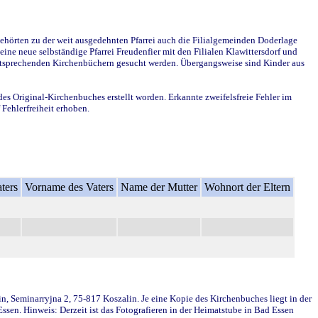
ehörten zu der weit ausgedehnten Pfarrei auch die Filialgemeinden Doderlage
ine neue selbständige Pfarrei Freudenfier mit den Filialen Klawittersdorf und
 entsprechenden Kirchenbüchern gesucht werden. Übergangsweise sind Kinder aus
des Original-Kirchenbuches erstellt worden. Erkannte zweifelsfreie Fehler im
Fehlerfreiheit erhoben.
ters
Vorname des Vaters
Name der Mutter
Wohnort der Eltern
in, Seminarryjna 2, 75-817 Koszalin. Je eine Kopie des Kirchenbuches liegt in der
en. Hinweis: Derzeit ist das Fotografieren in der Heimatstube in Bad Essen