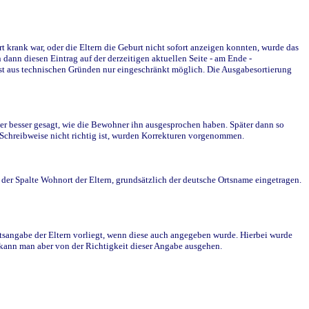
krank war, oder die Eltern die Geburt nicht sofort anzeigen konnten, wurde das
ann diesen Eintrag auf der derzeitigen aktuellen Seite - am Ende -
st aus technischen Gründen nur eingeschränkt möglich. Die Ausgabesortierung
r besser gesagt, wie die Bewohner ihn ausgesprochen haben. Später dann so
e Schreibweise nicht richtig ist, wurden Korrekturen vorgenommen.
r Spalte Wohnort der Eltern, grundsätzlich der deutsche Ortsname eingetragen.
rtsangabe der Eltern vorliegt, wenn diese auch angegeben wurde. Hierbei wurde
d kann man aber von der Richtigkeit dieser Angabe ausgehen.