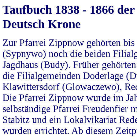
Taufbuch 1838 - 1866 der
Deutsch Krone
Zur Pfarrei Zippnow gehörten bi
(Sypnywo) noch die beiden Filial
Jagdhaus (Budy). Früher gehörten 
die Filialgemeinden Doderlage (D
Klawittersdorf (Glowaczewo), Red
Die Pfarrei Zippnow wurde im Jah
selbständige Pfarrei Freudenfier m
Stabitz und ein Lokalvikariat Red
wurden errichtet. Ab diesem Zeitp