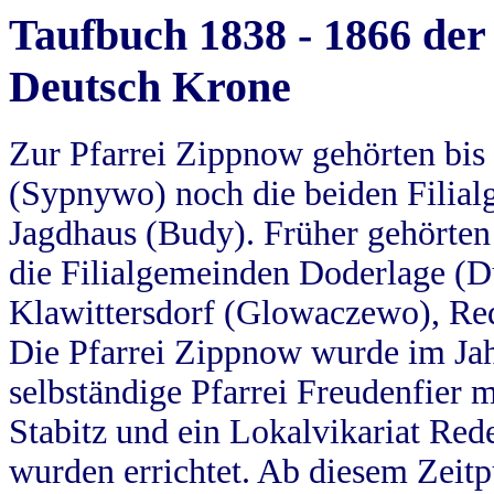
Taufbuch 1838 - 1866 der
Deutsch Krone
Zur Pfarrei Zippnow gehörten bi
(Sypnywo) noch die beiden Filial
Jagdhaus (Budy). Früher gehörten 
die Filialgemeinden Doderlage (D
Klawittersdorf (Glowaczewo), Red
Die Pfarrei Zippnow wurde im Jah
selbständige Pfarrei Freudenfier m
Stabitz und ein Lokalvikariat Red
wurden errichtet. Ab diesem Zeitp