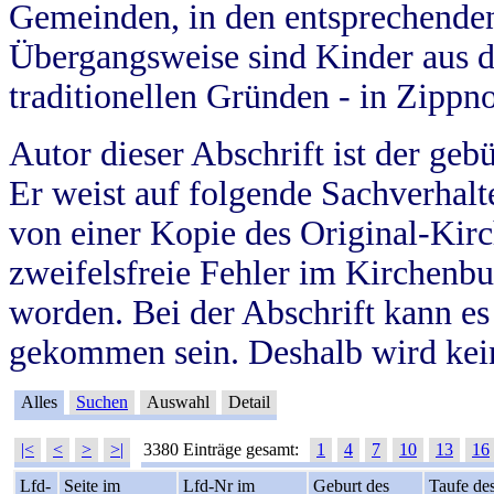
Gemeinden, in den entsprechende
Übergangsweise sind Kinder aus 
traditionellen Gründen - in Zippn
Autor dieser Abschrift ist der geb
Er weist auf folgende Sachverhalte
von einer Kopie des Original-Kirc
zweifelsfreie Fehler im Kirchenbuc
worden. Bei der Abschrift kann e
gekommen sein. Deshalb wird kein
Alles
Suchen
Auswahl
Detail
|<
<
>
>|
3380 Einträge gesamt:
1
4
7
10
13
16
Lfd-
Seite im
Lfd-Nr im
Geburt des
Taufe de