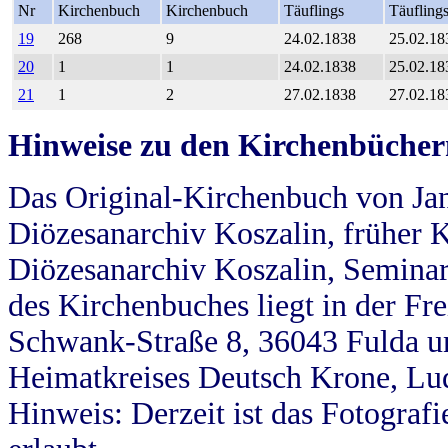
Nr
Kirchenbuch
Kirchenbuch
Täuflings
Täufling
19
268
9
24.02.1838
25.02.18
20
1
1
24.02.1838
25.02.18
21
1
2
27.02.1838
27.02.18
Hinweise zu den Kirchenbücher
Das Original-Kirchenbuch von Jan
Diözesanarchiv Koszalin, früher Kö
Diözesanarchiv Koszalin, Seminar
des Kirchenbuches liegt in der Fr
Schwank-Straße 8, 36043 Fulda u
Heimatkreises Deutsch Krone, Lu
Hinweis: Derzeit ist das Fotograf