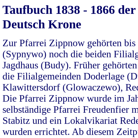
Taufbuch 1838 - 1866 der
Deutsch Krone
Zur Pfarrei Zippnow gehörten bi
(Sypnywo) noch die beiden Filial
Jagdhaus (Budy). Früher gehörten 
die Filialgemeinden Doderlage (D
Klawittersdorf (Glowaczewo), Red
Die Pfarrei Zippnow wurde im Jah
selbständige Pfarrei Freudenfier m
Stabitz und ein Lokalvikariat Red
wurden errichtet. Ab diesem Zeitp