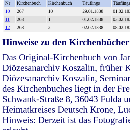
Nr
Kirchenbuch
Kirchenbuch
Täuflings
Täufling
10
267
10
29.01.1838
01.02.18
11
268
1
01.02.1838
03.02.18
12
268
2
02.02.1838
08.02.18
Hinweise zu den Kirchenbücher
Das Original-Kirchenbuch von Jan
Diözesanarchiv Koszalin, früher Kö
Diözesanarchiv Koszalin, Seminar
des Kirchenbuches liegt in der Fr
Schwank-Straße 8, 36043 Fulda u
Heimatkreises Deutsch Krone, Lu
Hinweis: Derzeit ist das Fotograf