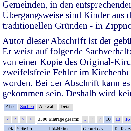
Gemeinden, in den entsprechende
Übergangsweise sind Kinder aus 
traditionellen Gründen - in Zippn
Autor dieser Abschrift ist der geb
Er weist auf folgende Sachverhalte
von einer Kopie des Original-Kirc
zweifelsfreie Fehler im Kirchenbuc
worden. Bei der Abschrift kann e
gekommen sein. Deshalb wird kein
Alles
Suchen
Auswahl
Detail
|<
<
>
>|
3380 Einträge gesamt:
1
4
7
10
13
16
Lfd-
Seite im
Lfd-Nr im
Geburt des
Taufe de