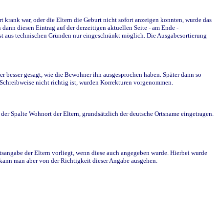
krank war, oder die Eltern die Geburt nicht sofort anzeigen konnten, wurde das
ann diesen Eintrag auf der derzeitigen aktuellen Seite - am Ende -
st aus technischen Gründen nur eingeschränkt möglich. Die Ausgabesortierung
r besser gesagt, wie die Bewohner ihn ausgesprochen haben. Später dann so
e Schreibweise nicht richtig ist, wurden Korrekturen vorgenommen.
r Spalte Wohnort der Eltern, grundsätzlich der deutsche Ortsname eingetragen.
rtsangabe der Eltern vorliegt, wenn diese auch angegeben wurde. Hierbei wurde
d kann man aber von der Richtigkeit dieser Angabe ausgehen.