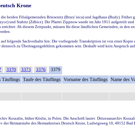
Deutsch Krone
ie beiden Filialgemeinden Briesenitz (Brzez`nica) und Jagdhaus (Budy). Früher g
yce) und Stabitz (Zdbice). Die Pfarrei Zippnow wurde im Jahr 1911 aufgeteilt und e
en errichtet. Ab diesem Zeitpunkt, müssen für diese ländlichen Gemeinden, in den
worden.
 auf folgende Sachverhalte hin: Die vorliegende Transkription ist von einer Kopie 
aber dennoch zu Übertragungsfehlern gekommen sein. Deshalb wird kein Anspruch auf 
7
3370
3373
3376
3379
 Täuflings
Taufe des Täuflings
Vorname des Täuflings
Name des Va
iv Koszalin, früher Köslin, in Polen. Die Anschrift lautet: Diözesanarchiv Koszal
v der Heimatstube des Heimatkreises Deutsch Krone, Ludwigsweg 10, 49152 Bad Ess