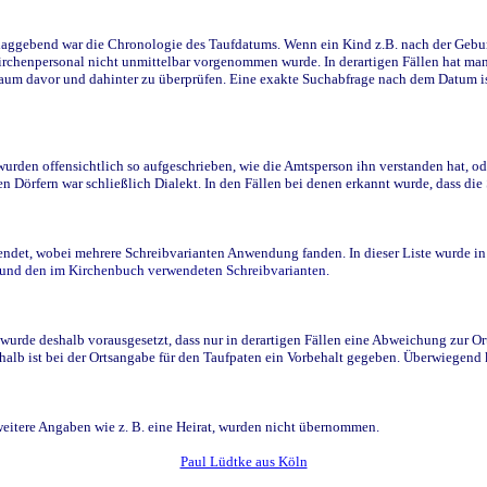
ggebend war die Chronologie des Taufdatums. Wenn ein Kind z.B. nach der Geburt 
rchenpersonal nicht unmittelbar vorgenommen wurde. In derartigen Fällen hat man d
raum davor und dahinter zu überprüfen. Eine exakte Suchabfrage nach dem Datum i
den offensichtlich so aufgeschrieben, wie die Amtsperson ihn verstanden hat, ode
n Dörfern war schließlich Dialekt. In den Fällen bei denen erkannt wurde, dass di
t, wobei mehrere Schreibvarianten Anwendung fanden. In dieser Liste wurde in de
n und den im Kirchenbuch verwendeten Schreibvarianten.
wurde deshalb vorausgesetzt, dass nur in derartigen Fällen eine Abweichung zur O
eshalb ist bei der Ortsangabe für den Taufpaten ein Vorbehalt gegeben. Überwiegen
weitere Angaben wie z. B. eine Heirat, wurden nicht übernommen.
Paul Lüdtke aus Köln