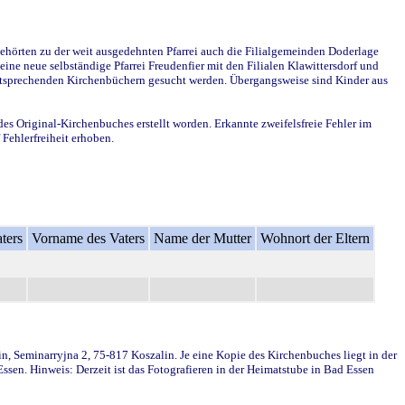
ehörten zu der weit ausgedehnten Pfarrei auch die Filialgemeinden Doderlage
ine neue selbständige Pfarrei Freudenfier mit den Filialen Klawittersdorf und
 entsprechenden Kirchenbüchern gesucht werden. Übergangsweise sind Kinder aus
des Original-Kirchenbuches erstellt worden. Erkannte zweifelsfreie Fehler im
Fehlerfreiheit erhoben.
ters
Vorname des Vaters
Name der Mutter
Wohnort der Eltern
in, Seminarryjna 2, 75-817 Koszalin. Je eine Kopie des Kirchenbuches liegt in der
en. Hinweis: Derzeit ist das Fotografieren in der Heimatstube in Bad Essen