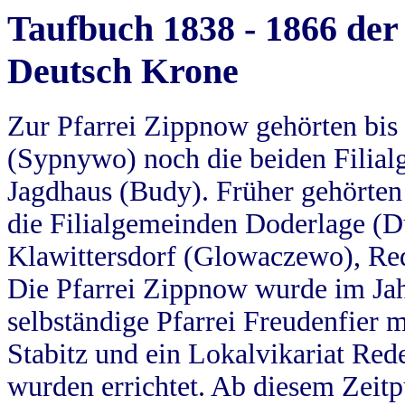
Taufbuch 1838 - 1866 der
Deutsch Krone
Zur Pfarrei Zippnow gehörten bi
(Sypnywo) noch die beiden Filial
Jagdhaus (Budy). Früher gehörten 
die Filialgemeinden Doderlage (D
Klawittersdorf (Glowaczewo), Red
Die Pfarrei Zippnow wurde im Jah
selbständige Pfarrei Freudenfier m
Stabitz und ein Lokalvikariat Red
wurden errichtet. Ab diesem Zeitp