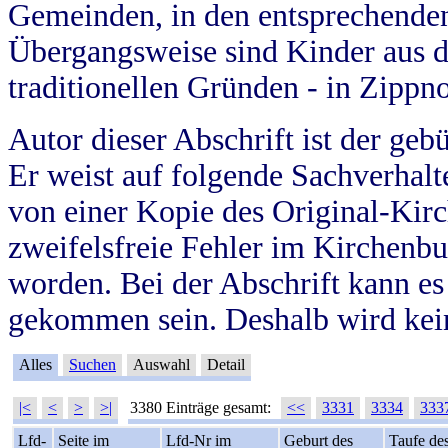
Gemeinden, in den entsprechende
Übergangsweise sind Kinder aus 
traditionellen Gründen - in Zippn
Autor dieser Abschrift ist der geb
Er weist auf folgende Sachverhalte
von einer Kopie des Original-Kirc
zweifelsfreie Fehler im Kirchenbuc
worden. Bei der Abschrift kann e
gekommen sein. Deshalb wird kein
Alles
Suchen
Auswahl
Detail
|<
<
>
>|
3380 Einträge gesamt:
<<
3331
3334
333
Lfd-
Seite im
Lfd-Nr im
Geburt des
Taufe de