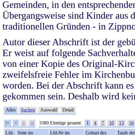
Gemeinden, in den entsprechende
Übergangsweise sind Kinder aus 
traditionellen Gründen - in Zippn
Autor dieser Abschrift ist der geb
Er weist auf folgende Sachverhalte
von einer Kopie des Original-Kirc
zweifelsfreie Fehler im Kirchenbuc
worden. Bei der Abschrift kann e
gekommen sein. Deshalb wird kein
Alles
Suchen
Auswahl
Detail
|<
<
>
>|
3380 Einträge gesamt:
1
4
7
10
13
16
Lfd-
Seite im
Lfd-Nr im
Geburt des
Taufe de