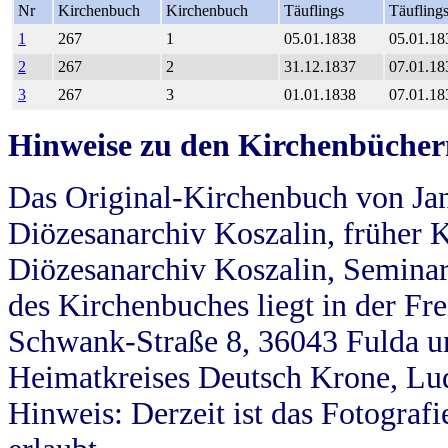
Nr
Kirchenbuch
Kirchenbuch
Täuflings
Täufling
1
267
1
05.01.1838
05.01.18
2
267
2
31.12.1837
07.01.18
3
267
3
01.01.1838
07.01.18
Hinweise zu den Kirchenbücher
Das Original-Kirchenbuch von Jan
Diözesanarchiv Koszalin, früher Kö
Diözesanarchiv Koszalin, Seminar
des Kirchenbuches liegt in der Fr
Schwank-Straße 8, 36043 Fulda u
Heimatkreises Deutsch Krone, Lu
Hinweis: Derzeit ist das Fotograf