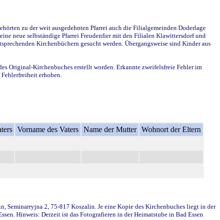
ehörten zu der weit ausgedehnten Pfarrei auch die Filialgemeinden Doderlage
ine neue selbständige Pfarrei Freudenfier mit den Filialen Klawittersdorf und
 entsprechenden Kirchenbüchern gesucht werden. Übergangsweise sind Kinder aus
des Original-Kirchenbuches erstellt worden. Erkannte zweifelsfreie Fehler im
Fehlerfreiheit erhoben.
ters
Vorname des Vaters
Name der Mutter
Wohnort der Eltern
in, Seminarryjna 2, 75-817 Koszalin. Je eine Kopie des Kirchenbuches liegt in der
en. Hinweis: Derzeit ist das Fotografieren in der Heimatstube in Bad Essen