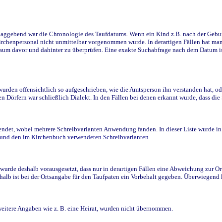
ggebend war die Chronologie des Taufdatums. Wenn ein Kind z.B. nach der Geburt 
rchenpersonal nicht unmittelbar vorgenommen wurde. In derartigen Fällen hat man d
raum davor und dahinter zu überprüfen. Eine exakte Suchabfrage nach dem Datum i
den offensichtlich so aufgeschrieben, wie die Amtsperson ihn verstanden hat, ode
n Dörfern war schließlich Dialekt. In den Fällen bei denen erkannt wurde, dass di
t, wobei mehrere Schreibvarianten Anwendung fanden. In dieser Liste wurde in de
n und den im Kirchenbuch verwendeten Schreibvarianten.
wurde deshalb vorausgesetzt, dass nur in derartigen Fällen eine Abweichung zur O
eshalb ist bei der Ortsangabe für den Taufpaten ein Vorbehalt gegeben. Überwiegen
weitere Angaben wie z. B. eine Heirat, wurden nicht übernommen.