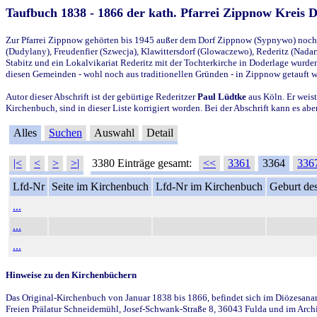
Taufbuch 1838 - 1866 der kath. Pfarrei Zippnow Kreis 
Zur Pfarrei Zippnow gehörten bis 1945 außer dem Dorf Zippnow (Sypnywo) noch d
(Dudylany), Freudenfier (Szwecja), Klawittersdorf (Glowaczewo), Rederitz (Nadarz
Stabitz und ein Lokalvikariat Rederitz mit der Tochterkirche in Doderlage wurd
diesen Gemeinden - wohl noch aus traditionellen Gründen - in Zippnow getauft 
Autor dieser Abschrift ist der gebürtige Rederitzer
Paul Lüdtke
aus Köln. Er weist
Kirchenbuch, sind in dieser Liste korrigiert worden. Bei der Abschrift kann es 
Alles
Suchen
Auswahl
Detail
|<
<
>
>|
3380 Einträge gesamt:
<<
3361
3364
336
Lfd-Nr
Seite im Kirchenbuch
Lfd-Nr im Kirchenbuch
Geburt des
...
...
...
Hinweise zu den Kirchenbüchern
Das Original-Kirchenbuch von Januar 1838 bis 1866, befindet sich im Diözesanarch
Freien Prälatur Schneidemühl, Josef-Schwank-Straße 8, 36043 Fulda und im Archi