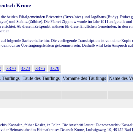
Deutsch Krone
ie beiden Filialgemeinden Briesenitz (Brzez`nica) und Jagdhaus (Budy). Früher g
yce) und Stabitz (Zdbice). Die Pfarrei Zippnow wurde im Jahr 1911 aufgeteilt und e
en errichtet. Ab diesem Zeitpunkt, müssen für diese ländlichen Gemeinden, in den
worden.
 auf folgende Sachverhalte hin: Die vorliegende Transkription ist von einer Kopie 
aber dennoch zu Übertragungsfehlern gekommen sein. Deshalb wird kein Anspruch auf 
7
3370
3373
3376
3379
 Täuflings
Taufe des Täuflings
Vorname des Täuflings
Name des Va
iv Koszalin, früher Köslin, in Polen. Die Anschrift lautet: Diözesanarchiv Koszal
v der Heimatstube des Heimatkreises Deutsch Krone, Ludwigsweg 10, 49152 Bad Ess