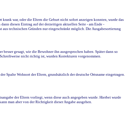
krank war, oder die Eltern die Geburt nicht sofort anzeigen konnten, wurde das
ann diesen Eintrag auf der derzeitigen aktuellen Seite - am Ende -
st aus technischen Gründen nur eingeschränkt möglich. Die Ausgabesortierung
r besser gesagt, wie die Bewohner ihn ausgesprochen haben. Später dann so
e Schreibweise nicht richtig ist, wurden Korrekturen vorgenommen.
r Spalte Wohnort der Eltern, grundsätzlich der deutsche Ortsname eingetragen.
rtsangabe der Eltern vorliegt, wenn diese auch angegeben wurde. Hierbei wurde
d kann man aber von der Richtigkeit dieser Angabe ausgehen.