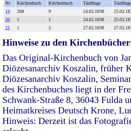
Nr
Kirchenbuch
Kirchenbuch
Täuflings
Täufling
19
268
9
24.02.1838
25.02.18
20
1
1
24.02.1838
25.02.18
21
1
2
27.02.1838
27.02.18
Hinweise zu den Kirchenbücher
Das Original-Kirchenbuch von Jan
Diözesanarchiv Koszalin, früher Kö
Diözesanarchiv Koszalin, Seminar
des Kirchenbuches liegt in der Fr
Schwank-Straße 8, 36043 Fulda u
Heimatkreises Deutsch Krone, Lu
Hinweis: Derzeit ist das Fotograf