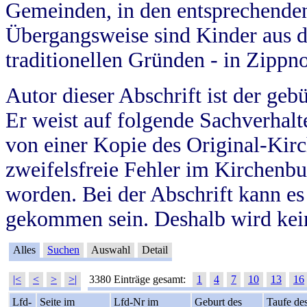
Gemeinden, in den entsprechende
Übergangsweise sind Kinder aus 
traditionellen Gründen - in Zippn
Autor dieser Abschrift ist der geb
Er weist auf folgende Sachverhalte
von einer Kopie des Original-Kirc
zweifelsfreie Fehler im Kirchenbuc
worden. Bei der Abschrift kann e
gekommen sein. Deshalb wird kein
Alles
Suchen
Auswahl
Detail
|<
<
>
>|
3380 Einträge gesamt:
1
4
7
10
13
16
Lfd-
Seite im
Lfd-Nr im
Geburt des
Taufe de