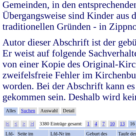
Gemeinden, in den entsprechende
Übergangsweise sind Kinder aus 
traditionellen Gründen - in Zippn
Autor dieser Abschrift ist der geb
Er weist auf folgende Sachverhalte
von einer Kopie des Original-Kirc
zweifelsfreie Fehler im Kirchenbuc
worden. Bei der Abschrift kann e
gekommen sein. Deshalb wird kein
Alles
Suchen
Auswahl
Detail
|<
<
>
>|
3380 Einträge gesamt:
1
4
7
10
13
16
Lfd-
Seite im
Lfd-Nr im
Geburt des
Taufe de