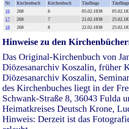
Nr
Kirchenbuch
Kirchenbuch
Täuflings
Täufling
16
268
6
05.02.1838
05.02.18
17
268
7
21.02.1838
25.02.18
18
268
8
22.02.1838
25.02.18
Hinweise zu den Kirchenbücher
Das Original-Kirchenbuch von Jan
Diözesanarchiv Koszalin, früher Kö
Diözesanarchiv Koszalin, Seminar
des Kirchenbuches liegt in der Fr
Schwank-Straße 8, 36043 Fulda u
Heimatkreises Deutsch Krone, Lu
Hinweis: Derzeit ist das Fotograf