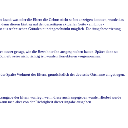
krank war, oder die Eltern die Geburt nicht sofort anzeigen konnten, wurde das
ann diesen Eintrag auf der derzeitigen aktuellen Seite - am Ende -
st aus technischen Gründen nur eingeschränkt möglich. Die Ausgabesortierung
r besser gesagt, wie die Bewohner ihn ausgesprochen haben. Später dann so
e Schreibweise nicht richtig ist, wurden Korrekturen vorgenommen.
r Spalte Wohnort der Eltern, grundsätzlich der deutsche Ortsname eingetragen.
rtsangabe der Eltern vorliegt, wenn diese auch angegeben wurde. Hierbei wurde
d kann man aber von der Richtigkeit dieser Angabe ausgehen.