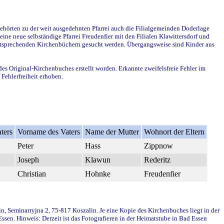
ehörten zu der weit ausgedehnten Pfarrei auch die Filialgemeinden Doderlage
ine neue selbständige Pfarrei Freudenfier mit den Filialen Klawittersdorf und
 entsprechenden Kirchenbüchern gesucht werden. Übergangsweise sind Kinder aus
des Original-Kirchenbuches erstellt worden. Erkannte zweifelsfreie Fehler im
Fehlerfreiheit erhoben.
ters
Vorname des Vaters
Name der Mutter
Wohnort der Eltern
Peter
Hass
Zippnow
Joseph
Klawun
Rederitz
Christian
Hohnke
Freudenfier
in, Seminarryjna 2, 75-817 Koszalin. Je eine Kopie des Kirchenbuches liegt in der
en. Hinweis: Derzeit ist das Fotografieren in der Heimatstube in Bad Essen