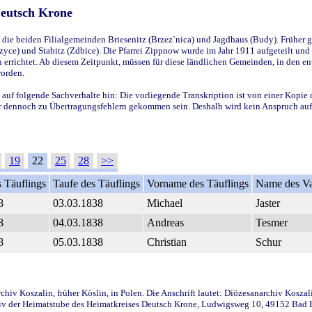
Deutsch Krone
ie beiden Filialgemeinden Briesenitz (Brzez`nica) und Jagdhaus (Budy). Früher g
yce) und Stabitz (Zdbice). Die Pfarrei Zippnow wurde im Jahr 1911 aufgeteilt und e
en errichtet. Ab diesem Zeitpunkt, müssen für diese ländlichen Gemeinden, in den
worden.
 auf folgende Sachverhalte hin: Die vorliegende Transkription ist von einer Kopie 
aber dennoch zu Übertragungsfehlern gekommen sein. Deshalb wird kein Anspruch auf 
19
22
25
28
>>
 Täuflings
Taufe des Täuflings
Vorname des Täuflings
Name des Va
8
03.03.1838
Michael
Jaster
8
04.03.1838
Andreas
Tesmer
8
05.03.1838
Christian
Schur
iv Koszalin, früher Köslin, in Polen. Die Anschrift lautet: Diözesanarchiv Koszal
v der Heimatstube des Heimatkreises Deutsch Krone, Ludwigsweg 10, 49152 Bad Ess