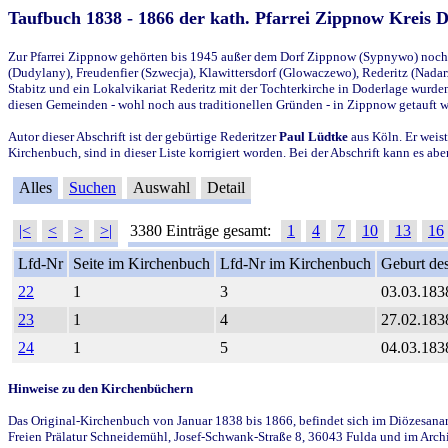
Taufbuch 1838 - 1866 der kath. Pfarrei Zippnow Kreis 
Zur Pfarrei Zippnow gehörten bis 1945 außer dem Dorf Zippnow (Sypnywo) noch d
(Dudylany), Freudenfier (Szwecja), Klawittersdorf (Glowaczewo), Rederitz (Nadarz
Stabitz und ein Lokalvikariat Rederitz mit der Tochterkirche in Doderlage wurd
diesen Gemeinden - wohl noch aus traditionellen Gründen - in Zippnow getauft 
Autor dieser Abschrift ist der gebürtige Rederitzer
Paul Lüdtke
aus Köln. Er weist
Kirchenbuch, sind in dieser Liste korrigiert worden. Bei der Abschrift kann es 
Alles
Suchen
Auswahl
Detail
|<
<
>
>|
3380 Einträge gesamt:
1
4
7
10
13
16
Lfd-Nr
Seite im Kirchenbuch
Lfd-Nr im Kirchenbuch
Geburt des
22
1
3
03.03.183
23
1
4
27.02.183
24
1
5
04.03.183
Hinweise zu den Kirchenbüchern
Das Original-Kirchenbuch von Januar 1838 bis 1866, befindet sich im Diözesanarch
Freien Prälatur Schneidemühl, Josef-Schwank-Straße 8, 36043 Fulda und im Archi