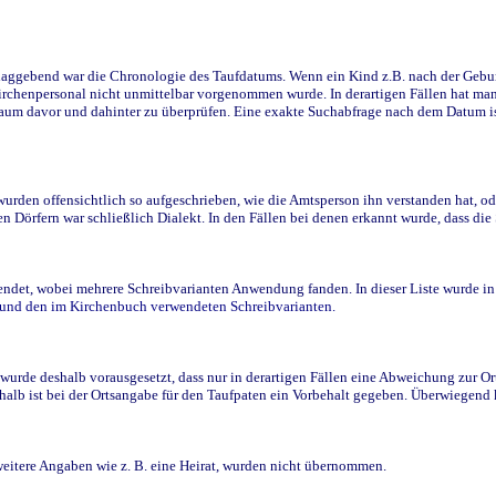
ggebend war die Chronologie des Taufdatums. Wenn ein Kind z.B. nach der Geburt 
rchenpersonal nicht unmittelbar vorgenommen wurde. In derartigen Fällen hat man d
raum davor und dahinter zu überprüfen. Eine exakte Suchabfrage nach dem Datum i
den offensichtlich so aufgeschrieben, wie die Amtsperson ihn verstanden hat, ode
n Dörfern war schließlich Dialekt. In den Fällen bei denen erkannt wurde, dass di
t, wobei mehrere Schreibvarianten Anwendung fanden. In dieser Liste wurde in de
n und den im Kirchenbuch verwendeten Schreibvarianten.
wurde deshalb vorausgesetzt, dass nur in derartigen Fällen eine Abweichung zur O
eshalb ist bei der Ortsangabe für den Taufpaten ein Vorbehalt gegeben. Überwiegen
weitere Angaben wie z. B. eine Heirat, wurden nicht übernommen.