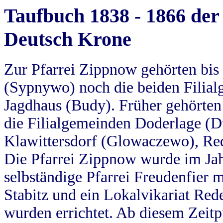
Taufbuch 1838 - 1866 der
Deutsch Krone
Zur Pfarrei Zippnow gehörten bi
(Sypnywo) noch die beiden Filial
Jagdhaus (Budy). Früher gehörten 
die Filialgemeinden Doderlage (D
Klawittersdorf (Glowaczewo), Red
Die Pfarrei Zippnow wurde im Jah
selbständige Pfarrei Freudenfier m
Stabitz und ein Lokalvikariat Red
wurden errichtet. Ab diesem Zeitp