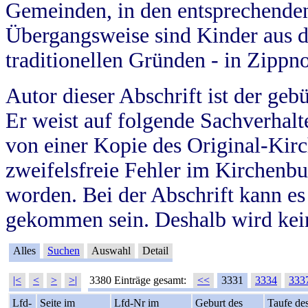
Gemeinden, in den entsprechende
Übergangsweise sind Kinder aus 
traditionellen Gründen - in Zippn
Autor dieser Abschrift ist der geb
Er weist auf folgende Sachverhalte
von einer Kopie des Original-Kirc
zweifelsfreie Fehler im Kirchenbuc
worden. Bei der Abschrift kann e
gekommen sein. Deshalb wird kein
Alles
Suchen
Auswahl
Detail
|<
<
>
>|
3380 Einträge gesamt:
<<
3331
3334
333
Lfd-
Seite im
Lfd-Nr im
Geburt des
Taufe de