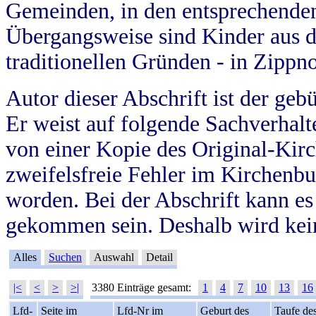
Gemeinden, in den entsprechende
Übergangsweise sind Kinder aus 
traditionellen Gründen - in Zippn
Autor dieser Abschrift ist der geb
Er weist auf folgende Sachverhalte
von einer Kopie des Original-Kirc
zweifelsfreie Fehler im Kirchenbuc
worden. Bei der Abschrift kann e
gekommen sein. Deshalb wird kein
Alles
Suchen
Auswahl
Detail
|<
<
>
>|
3380 Einträge gesamt:
1
4
7
10
13
16
Lfd-
Seite im
Lfd-Nr im
Geburt des
Taufe de