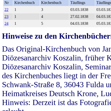
Nr
Kirchenbuch
Kirchenbuch
Täuflings
Täufling
22
1
3
03.03.1838
03.03.18
23
1
4
27.02.1838
04.03.18
24
1
5
04.03.1838
05.03.18
Hinweise zu den Kirchenbücher
Das Original-Kirchenbuch von Jan
Diözesanarchiv Koszalin, früher Kö
Diözesanarchiv Koszalin, Seminar
des Kirchenbuches liegt in der Fr
Schwank-Straße 8, 36043 Fulda u
Heimatkreises Deutsch Krone, Lu
Hinweis: Derzeit ist das Fotograf