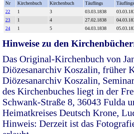
Nr
Kirchenbuch
Kirchenbuch
Täuflings
Täufling
22
1
3
03.03.1838
03.03.18
23
1
4
27.02.1838
04.03.18
24
1
5
04.03.1838
05.03.18
Hinweise zu den Kirchenbücher
Das Original-Kirchenbuch von Jan
Diözesanarchiv Koszalin, früher Kö
Diözesanarchiv Koszalin, Seminar
des Kirchenbuches liegt in der Fr
Schwank-Straße 8, 36043 Fulda u
Heimatkreises Deutsch Krone, Lu
Hinweis: Derzeit ist das Fotograf