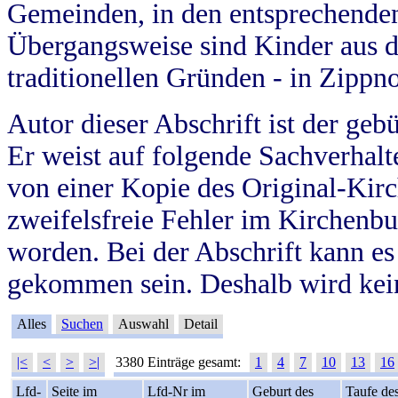
Gemeinden, in den entsprechende
Übergangsweise sind Kinder aus 
traditionellen Gründen - in Zippn
Autor dieser Abschrift ist der geb
Er weist auf folgende Sachverhalte
von einer Kopie des Original-Kirc
zweifelsfreie Fehler im Kirchenbuc
worden. Bei der Abschrift kann e
gekommen sein. Deshalb wird kein
Alles
Suchen
Auswahl
Detail
|<
<
>
>|
3380 Einträge gesamt:
1
4
7
10
13
16
Lfd-
Seite im
Lfd-Nr im
Geburt des
Taufe de