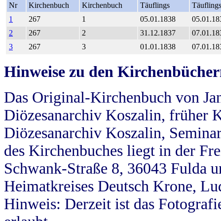
Nr
Kirchenbuch
Kirchenbuch
Täuflings
Täufling
1
267
1
05.01.1838
05.01.18
2
267
2
31.12.1837
07.01.18
3
267
3
01.01.1838
07.01.18
Hinweise zu den Kirchenbücher
Das Original-Kirchenbuch von Jan
Diözesanarchiv Koszalin, früher Kö
Diözesanarchiv Koszalin, Seminar
des Kirchenbuches liegt in der Fr
Schwank-Straße 8, 36043 Fulda u
Heimatkreises Deutsch Krone, Lu
Hinweis: Derzeit ist das Fotograf