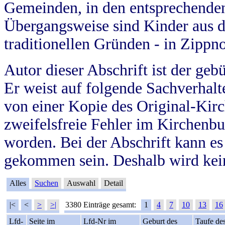
Gemeinden, in den entsprechende
Übergangsweise sind Kinder aus 
traditionellen Gründen - in Zippn
Autor dieser Abschrift ist der geb
Er weist auf folgende Sachverhalte
von einer Kopie des Original-Kirc
zweifelsfreie Fehler im Kirchenbuc
worden. Bei der Abschrift kann e
gekommen sein. Deshalb wird kein
Alles
Suchen
Auswahl
Detail
|<
<
>
>|
3380 Einträge gesamt:
1
4
7
10
13
16
Lfd-
Seite im
Lfd-Nr im
Geburt des
Taufe de