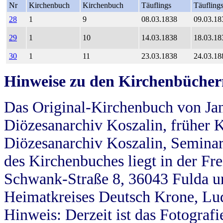
Nr
Kirchenbuch
Kirchenbuch
Täuflings
Täufling
28
1
9
08.03.1838
09.03.18
29
1
10
14.03.1838
18.03.18
30
1
11
23.03.1838
24.03.18
Hinweise zu den Kirchenbücher
Das Original-Kirchenbuch von Jan
Diözesanarchiv Koszalin, früher Kö
Diözesanarchiv Koszalin, Seminar
des Kirchenbuches liegt in der Fr
Schwank-Straße 8, 36043 Fulda u
Heimatkreises Deutsch Krone, Lu
Hinweis: Derzeit ist das Fotograf