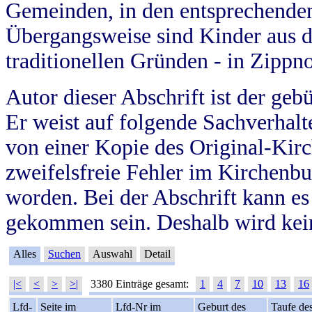
Gemeinden, in den entsprechende
Übergangsweise sind Kinder aus 
traditionellen Gründen - in Zippn
Autor dieser Abschrift ist der geb
Er weist auf folgende Sachverhalte
von einer Kopie des Original-Kirc
zweifelsfreie Fehler im Kirchenbuc
worden. Bei der Abschrift kann e
gekommen sein. Deshalb wird kein
Alles
Suchen
Auswahl
Detail
|<
<
>
>|
3380 Einträge gesamt:
1
4
7
10
13
16
Lfd-
Seite im
Lfd-Nr im
Geburt des
Taufe de