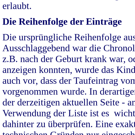
erlaubt.
Die Reihenfolge der Einträge
Die ursprüngliche Reihenfolge au
Ausschlaggebend war die Chronol
z.B. nach der Geburt krank war, od
anzeigen konnten, wurde das Kind
auch vor, dass der Taufeintrag vo
vorgenommen wurde. In derartigen
der derzeitigen aktuellen Seite -
Verwendung der Liste ist es wich
dahinter zu überprüfen. Eine exa
technischen Gründen nur eingesch