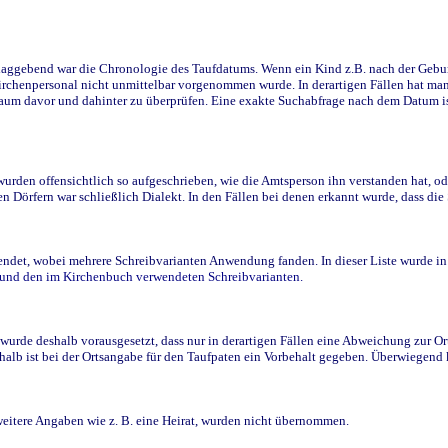
ggebend war die Chronologie des Taufdatums. Wenn ein Kind z.B. nach der Geburt 
rchenpersonal nicht unmittelbar vorgenommen wurde. In derartigen Fällen hat man d
raum davor und dahinter zu überprüfen. Eine exakte Suchabfrage nach dem Datum i
den offensichtlich so aufgeschrieben, wie die Amtsperson ihn verstanden hat, ode
n Dörfern war schließlich Dialekt. In den Fällen bei denen erkannt wurde, dass di
t, wobei mehrere Schreibvarianten Anwendung fanden. In dieser Liste wurde in de
n und den im Kirchenbuch verwendeten Schreibvarianten.
wurde deshalb vorausgesetzt, dass nur in derartigen Fällen eine Abweichung zur O
eshalb ist bei der Ortsangabe für den Taufpaten ein Vorbehalt gegeben. Überwiegen
weitere Angaben wie z. B. eine Heirat, wurden nicht übernommen.