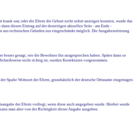
krank war, oder die Eltern die Geburt nicht sofort anzeigen konnten, wurde das
ann diesen Eintrag auf der derzeitigen aktuellen Seite - am Ende -
st aus technischen Gründen nur eingeschränkt möglich. Die Ausgabesortierung
r besser gesagt, wie die Bewohner ihn ausgesprochen haben. Später dann so
e Schreibweise nicht richtig ist, wurden Korrekturen vorgenommen.
r Spalte Wohnort der Eltern, grundsätzlich der deutsche Ortsname eingetragen.
rtsangabe der Eltern vorliegt, wenn diese auch angegeben wurde. Hierbei wurde
d kann man aber von der Richtigkeit dieser Angabe ausgehen.