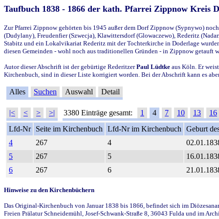
Taufbuch 1838 - 1866 der kath. Pfarrei Zippnow Kreis 
Zur Pfarrei Zippnow gehörten bis 1945 außer dem Dorf Zippnow (Sypnywo) noch d
(Dudylany), Freudenfier (Szwecja), Klawittersdorf (Glowaczewo), Rederitz (Nadarz
Stabitz und ein Lokalvikariat Rederitz mit der Tochterkirche in Doderlage wurd
diesen Gemeinden - wohl noch aus traditionellen Gründen - in Zippnow getauft 
Autor dieser Abschrift ist der gebürtige Rederitzer
Paul Lüdtke
aus Köln. Er weist
Kirchenbuch, sind in dieser Liste korrigiert worden. Bei der Abschrift kann es 
Alles
Suchen
Auswahl
Detail
|<
<
>
>|
3380 Einträge gesamt:
1
4
7
10
13
16
Lfd-Nr
Seite im Kirchenbuch
Lfd-Nr im Kirchenbuch
Geburt des
4
267
4
02.01.183
5
267
5
16.01.183
6
267
6
21.01.183
Hinweise zu den Kirchenbüchern
Das Original-Kirchenbuch von Januar 1838 bis 1866, befindet sich im Diözesanarch
Freien Prälatur Schneidemühl, Josef-Schwank-Straße 8, 36043 Fulda und im Archi