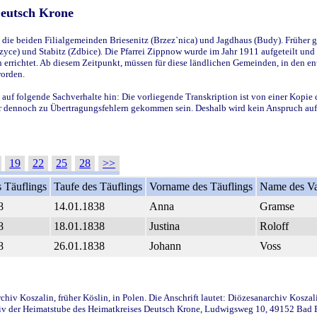
Deutsch Krone
ie beiden Filialgemeinden Briesenitz (Brzez`nica) und Jagdhaus (Budy). Früher g
yce) und Stabitz (Zdbice). Die Pfarrei Zippnow wurde im Jahr 1911 aufgeteilt und e
en errichtet. Ab diesem Zeitpunkt, müssen für diese ländlichen Gemeinden, in den
worden.
 auf folgende Sachverhalte hin: Die vorliegende Transkription ist von einer Kopie 
aber dennoch zu Übertragungsfehlern gekommen sein. Deshalb wird kein Anspruch auf 
19
22
25
28
>>
 Täuflings
Taufe des Täuflings
Vorname des Täuflings
Name des Va
8
14.01.1838
Anna
Gramse
8
18.01.1838
Justina
Roloff
8
26.01.1838
Johann
Voss
iv Koszalin, früher Köslin, in Polen. Die Anschrift lautet: Diözesanarchiv Koszal
v der Heimatstube des Heimatkreises Deutsch Krone, Ludwigsweg 10, 49152 Bad Ess