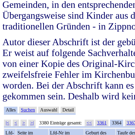
Gemeinden, in den entsprechende
Übergangsweise sind Kinder aus 
traditionellen Gründen - in Zippn
Autor dieser Abschrift ist der geb
Er weist auf folgende Sachverhalte
von einer Kopie des Original-Kirc
zweifelsfreie Fehler im Kirchenbuc
worden. Bei der Abschrift kann e
gekommen sein. Deshalb wird kein
Alles
Suchen
Auswahl
Detail
|<
<
>
>|
3380 Einträge gesamt:
<<
3361
3364
336
Lfd-
Seite im
Lfd-Nr im
Geburt des
Taufe de