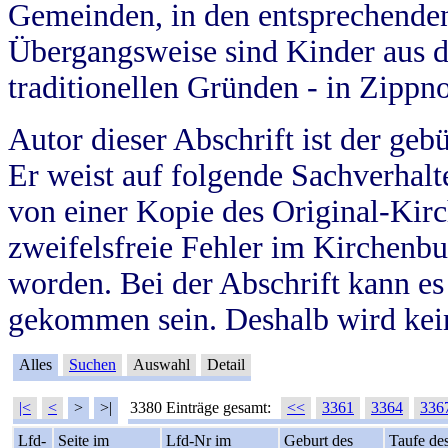
Gemeinden, in den entsprechende
Übergangsweise sind Kinder aus 
traditionellen Gründen - in Zippn
Autor dieser Abschrift ist der geb
Er weist auf folgende Sachverhalte
von einer Kopie des Original-Kirc
zweifelsfreie Fehler im Kirchenbuc
worden. Bei der Abschrift kann e
gekommen sein. Deshalb wird kein
Alles
Suchen
Auswahl
Detail
|<
<
>
>|
3380 Einträge gesamt:
<<
3361
3364
336
Lfd-
Seite im
Lfd-Nr im
Geburt des
Taufe de