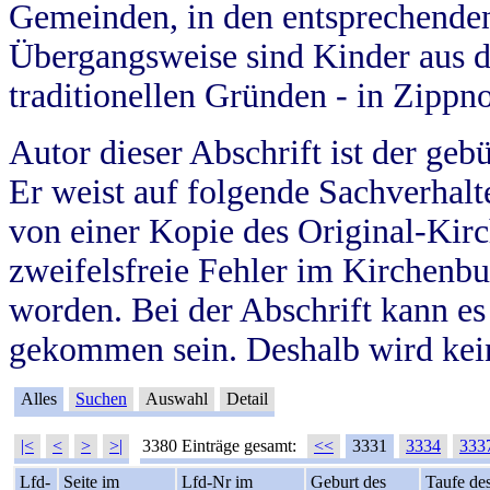
Gemeinden, in den entsprechende
Übergangsweise sind Kinder aus 
traditionellen Gründen - in Zippn
Autor dieser Abschrift ist der geb
Er weist auf folgende Sachverhalte
von einer Kopie des Original-Kirc
zweifelsfreie Fehler im Kirchenbuc
worden. Bei der Abschrift kann e
gekommen sein. Deshalb wird kein
Alles
Suchen
Auswahl
Detail
|<
<
>
>|
3380 Einträge gesamt:
<<
3331
3334
333
Lfd-
Seite im
Lfd-Nr im
Geburt des
Taufe de