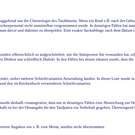
ggebend war die Chronologie des Taufdatums. Wenn ein Kind z.B. nach der Geburt 
rchenpersonal nicht unmittelbar vorgenommen wurde. In derartigen Fällen hat man d
raum davor und dahinter zu überprüfen. Eine exakte Suchabfrage nach dem Datum i
den offensichtlich so aufgeschrieben, wie die Amtsperson ihn verstanden hat, ode
n Dörfern war schließlich Dialekt. In den Fällen bei denen erkannt wurde, dass di
t, wobei mehrere Schreibvarianten Anwendung fanden. In dieser Liste wurde in de
n und den im Kirchenbuch verwendeten Schreibvarianten.
wurde deshalb vorausgesetzt, dass nur in derartigen Fällen eine Abweichung zur O
eshalb ist bei der Ortsangabe für den Taufpaten ein Vorbehalt gegeben. Überwiegen
weitere Angaben wie z. B. eine Heirat, wurden nicht übernommen.