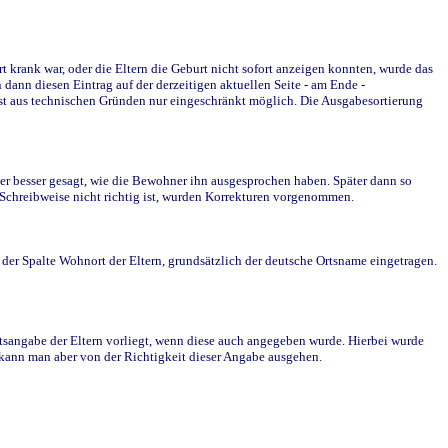
krank war, oder die Eltern die Geburt nicht sofort anzeigen konnten, wurde das
ann diesen Eintrag auf der derzeitigen aktuellen Seite - am Ende -
st aus technischen Gründen nur eingeschränkt möglich. Die Ausgabesortierung
r besser gesagt, wie die Bewohner ihn ausgesprochen haben. Später dann so
e Schreibweise nicht richtig ist, wurden Korrekturen vorgenommen.
r Spalte Wohnort der Eltern, grundsätzlich der deutsche Ortsname eingetragen.
rtsangabe der Eltern vorliegt, wenn diese auch angegeben wurde. Hierbei wurde
d kann man aber von der Richtigkeit dieser Angabe ausgehen.