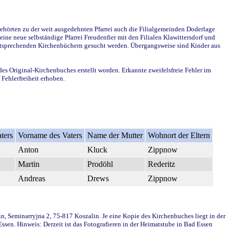
ehörten zu der weit ausgedehnten Pfarrei auch die Filialgemeinden Doderlage
ine neue selbständige Pfarrei Freudenfier mit den Filialen Klawittersdorf und
 entsprechenden Kirchenbüchern gesucht werden. Übergangsweise sind Kinder aus
des Original-Kirchenbuches erstellt worden. Erkannte zweifelsfreie Fehler im
Fehlerfreiheit erhoben.
ters
Vorname des Vaters
Name der Mutter
Wohnort der Eltern
Anton
Kluck
Zippnow
Martin
Prodöhl
Rederitz
Andreas
Drews
Zippnow
in, Seminarryjna 2, 75-817 Koszalin. Je eine Kopie des Kirchenbuches liegt in der
en. Hinweis: Derzeit ist das Fotografieren in der Heimatstube in Bad Essen