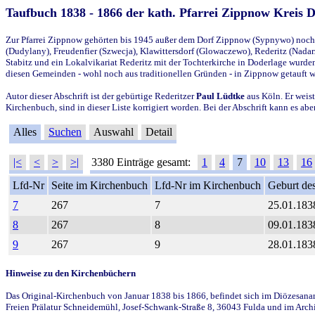
Taufbuch 1838 - 1866 der kath. Pfarrei Zippnow Kreis 
Zur Pfarrei Zippnow gehörten bis 1945 außer dem Dorf Zippnow (Sypnywo) noch d
(Dudylany), Freudenfier (Szwecja), Klawittersdorf (Glowaczewo), Rederitz (Nadarz
Stabitz und ein Lokalvikariat Rederitz mit der Tochterkirche in Doderlage wurd
diesen Gemeinden - wohl noch aus traditionellen Gründen - in Zippnow getauft 
Autor dieser Abschrift ist der gebürtige Rederitzer
Paul Lüdtke
aus Köln. Er weist
Kirchenbuch, sind in dieser Liste korrigiert worden. Bei der Abschrift kann es 
Alles
Suchen
Auswahl
Detail
|<
<
>
>|
3380 Einträge gesamt:
1
4
7
10
13
16
Lfd-Nr
Seite im Kirchenbuch
Lfd-Nr im Kirchenbuch
Geburt des
7
267
7
25.01.183
8
267
8
09.01.183
9
267
9
28.01.183
Hinweise zu den Kirchenbüchern
Das Original-Kirchenbuch von Januar 1838 bis 1866, befindet sich im Diözesanarch
Freien Prälatur Schneidemühl, Josef-Schwank-Straße 8, 36043 Fulda und im Archi