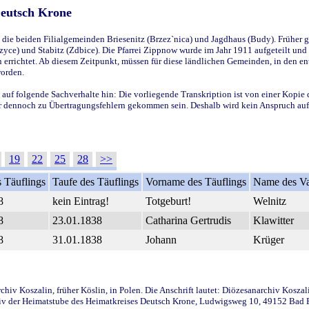
Deutsch Krone
ie beiden Filialgemeinden Briesenitz (Brzez`nica) und Jagdhaus (Budy). Früher g
yce) und Stabitz (Zdbice). Die Pfarrei Zippnow wurde im Jahr 1911 aufgeteilt und e
en errichtet. Ab diesem Zeitpunkt, müssen für diese ländlichen Gemeinden, in den
worden.
 auf folgende Sachverhalte hin: Die vorliegende Transkription ist von einer Kopie 
aber dennoch zu Übertragungsfehlern gekommen sein. Deshalb wird kein Anspruch auf 
19
22
25
28
>>
 Täuflings
Taufe des Täuflings
Vorname des Täuflings
Name des Va
8
kein Eintrag!
Totgeburt!
Welnitz
8
23.01.1838
Catharina Gertrudis
Klawitter
8
31.01.1838
Johann
Krüger
iv Koszalin, früher Köslin, in Polen. Die Anschrift lautet: Diözesanarchiv Koszal
v der Heimatstube des Heimatkreises Deutsch Krone, Ludwigsweg 10, 49152 Bad Ess