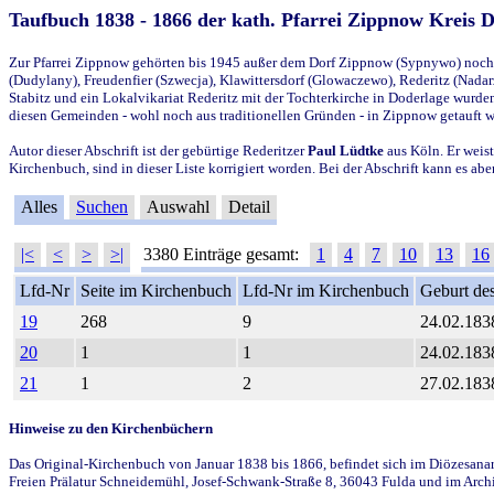
Taufbuch 1838 - 1866 der kath. Pfarrei Zippnow Kreis 
Zur Pfarrei Zippnow gehörten bis 1945 außer dem Dorf Zippnow (Sypnywo) noch d
(Dudylany), Freudenfier (Szwecja), Klawittersdorf (Glowaczewo), Rederitz (Nadarz
Stabitz und ein Lokalvikariat Rederitz mit der Tochterkirche in Doderlage wurd
diesen Gemeinden - wohl noch aus traditionellen Gründen - in Zippnow getauft 
Autor dieser Abschrift ist der gebürtige Rederitzer
Paul Lüdtke
aus Köln. Er weist
Kirchenbuch, sind in dieser Liste korrigiert worden. Bei der Abschrift kann es 
Alles
Suchen
Auswahl
Detail
|<
<
>
>|
3380 Einträge gesamt:
1
4
7
10
13
16
Lfd-Nr
Seite im Kirchenbuch
Lfd-Nr im Kirchenbuch
Geburt des
19
268
9
24.02.183
20
1
1
24.02.183
21
1
2
27.02.183
Hinweise zu den Kirchenbüchern
Das Original-Kirchenbuch von Januar 1838 bis 1866, befindet sich im Diözesanarch
Freien Prälatur Schneidemühl, Josef-Schwank-Straße 8, 36043 Fulda und im Archi