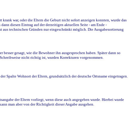
krank war, oder die Eltern die Geburt nicht sofort anzeigen konnten, wurde das
ann diesen Eintrag auf der derzeitigen aktuellen Seite - am Ende -
st aus technischen Gründen nur eingeschränkt möglich. Die Ausgabesortierung
r besser gesagt, wie die Bewohner ihn ausgesprochen haben. Später dann so
e Schreibweise nicht richtig ist, wurden Korrekturen vorgenommen.
r Spalte Wohnort der Eltern, grundsätzlich der deutsche Ortsname eingetragen.
rtsangabe der Eltern vorliegt, wenn diese auch angegeben wurde. Hierbei wurde
d kann man aber von der Richtigkeit dieser Angabe ausgehen.