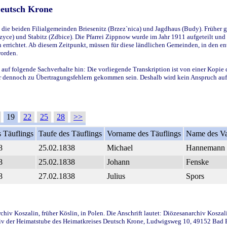
Deutsch Krone
ie beiden Filialgemeinden Briesenitz (Brzez`nica) und Jagdhaus (Budy). Früher g
yce) und Stabitz (Zdbice). Die Pfarrei Zippnow wurde im Jahr 1911 aufgeteilt und e
en errichtet. Ab diesem Zeitpunkt, müssen für diese ländlichen Gemeinden, in den
worden.
 auf folgende Sachverhalte hin: Die vorliegende Transkription ist von einer Kopie 
aber dennoch zu Übertragungsfehlern gekommen sein. Deshalb wird kein Anspruch auf 
19
22
25
28
>>
 Täuflings
Taufe des Täuflings
Vorname des Täuflings
Name des Va
8
25.02.1838
Michael
Hannemann
8
25.02.1838
Johann
Fenske
8
27.02.1838
Julius
Spors
iv Koszalin, früher Köslin, in Polen. Die Anschrift lautet: Diözesanarchiv Koszal
v der Heimatstube des Heimatkreises Deutsch Krone, Ludwigsweg 10, 49152 Bad Ess