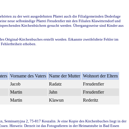
ehörten zu der weit ausgedehnten Pfarrei auch die Filialgemeinden Doderlage
ine neue selbständige Pfarrei Freudenfier mit den Filialen Klawittersdorf und
 entsprechenden Kirchenbüchern gesucht werden. Übergangsweise sind Kinder aus
des Original-Kirchenbuches erstellt worden. Erkannte zweifelsfreie Fehler im
Fehlerfreiheit erhoben.
ters
Vorname des Vaters
Name der Mutter
Wohnort der Eltern
Jacob
Radatz
Freudenfier
Martin
Jahn
Freudenfier
Martin
Klawun
Rederitz
in, Seminarryjna 2, 75-817 Koszalin. Je eine Kopie des Kirchenbuches liegt in der
en. Hinweis: Derzeit ist das Fotografieren in der Heimatstube in Bad Essen