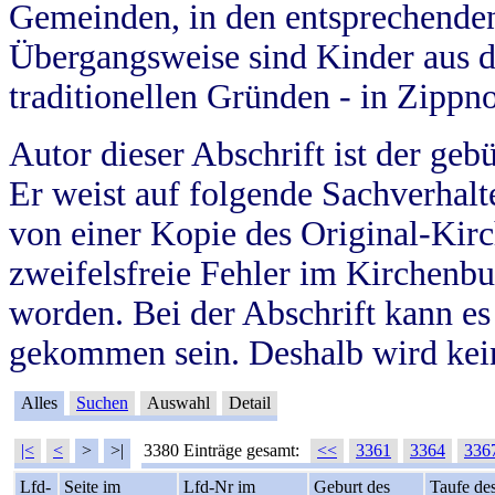
Gemeinden, in den entsprechende
Übergangsweise sind Kinder aus 
traditionellen Gründen - in Zippn
Autor dieser Abschrift ist der geb
Er weist auf folgende Sachverhalte
von einer Kopie des Original-Kirc
zweifelsfreie Fehler im Kirchenbuc
worden. Bei der Abschrift kann e
gekommen sein. Deshalb wird kein
Alles
Suchen
Auswahl
Detail
|<
<
>
>|
3380 Einträge gesamt:
<<
3361
3364
336
Lfd-
Seite im
Lfd-Nr im
Geburt des
Taufe de