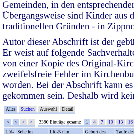
Gemeinden, in den entsprechende
Übergangsweise sind Kinder aus 
traditionellen Gründen - in Zippn
Autor dieser Abschrift ist der geb
Er weist auf folgende Sachverhalte
von einer Kopie des Original-Kirc
zweifelsfreie Fehler im Kirchenbuc
worden. Bei der Abschrift kann e
gekommen sein. Deshalb wird kein
Alles
Suchen
Auswahl
Detail
|<
<
>
>|
3380 Einträge gesamt:
1
4
7
10
13
16
Lfd-
Seite im
Lfd-Nr im
Geburt des
Taufe de