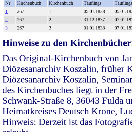
Nr
Kirchenbuch
Kirchenbuch
Täuflings
Täufling
1
267
1
05.01.1838
05.01.18
2
267
2
31.12.1837
07.01.18
3
267
3
01.01.1838
07.01.18
Hinweise zu den Kirchenbücher
Das Original-Kirchenbuch von Jan
Diözesanarchiv Koszalin, früher Kö
Diözesanarchiv Koszalin, Seminar
des Kirchenbuches liegt in der Fr
Schwank-Straße 8, 36043 Fulda u
Heimatkreises Deutsch Krone, Lu
Hinweis: Derzeit ist das Fotograf