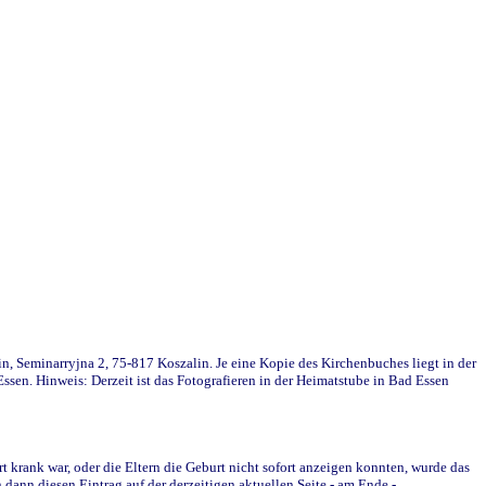
in, Seminarryjna 2, 75-817 Koszalin. Je eine Kopie des Kirchenbuches liegt in der
en. Hinweis: Derzeit ist das Fotografieren in der Heimatstube in Bad Essen
krank war, oder die Eltern die Geburt nicht sofort anzeigen konnten, wurde das
ann diesen Eintrag auf der derzeitigen aktuellen Seite - am Ende -