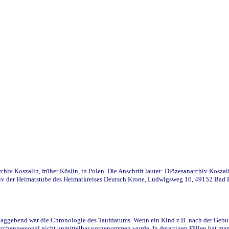
iv Koszalin, früher Köslin, in Polen. Die Anschrift lautet: Diözesanarchiv Koszal
v der Heimatstube des Heimatkreises Deutsch Krone, Ludwigsweg 10, 49152 Bad Ess
ggebend war die Chronologie des Taufdatums. Wenn ein Kind z.B. nach der Geburt 
rchenpersonal nicht unmittelbar vorgenommen wurde. In derartigen Fällen hat man d