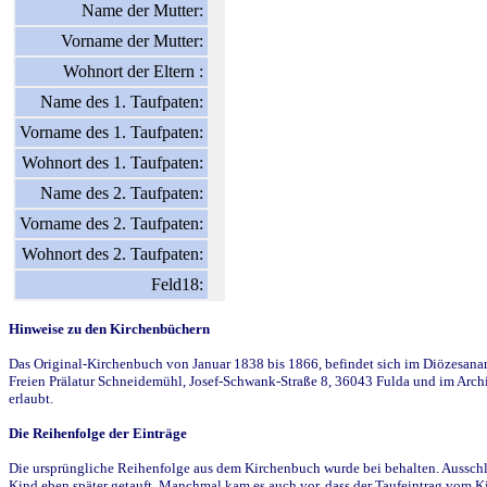
Name der Mutter:
Vorname der Mutter:
Wohnort der Eltern :
Name des 1. Taufpaten:
Vorname des 1. Taufpaten:
Wohnort des 1. Taufpaten:
Name des 2. Taufpaten:
Vorname des 2. Taufpaten:
Wohnort des 2. Taufpaten:
Feld18:
Hinweise zu den Kirchenbüchern
Das Original-Kirchenbuch von Januar 1838 bis 1866, befindet sich im Diözesanarch
Freien Prälatur Schneidemühl, Josef-Schwank-Straße 8, 36043 Fulda und im Archi
erlaubt.
Die Reihenfolge der Einträge
Die ursprüngliche Reihenfolge aus dem Kirchenbuch wurde bei behalten. Ausschla
Kind eben später getauft. Manchmal kam es auch vor, dass der Taufeintrag vom Ki