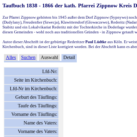
Taufbuch 1838 - 1866 der kath. Pfarrei Zippnow Kreis 
Zur Pfarrei Zippnow gehörten bis 1945 außer dem Dorf Zippnow (Sypnywo) noch d
(Dudylany), Freudenfier (Szwecja), Klawittersdorf (Glowaczewo), Rederitz (Nadarz
Stabitz und ein Lokalvikariat Rederitz mit der Tochterkirche in Doderlage wurd
diesen Gemeinden - wohl noch aus traditionellen Gründen - in Zippnow getauft 
Autor dieser Abschrift ist der gebürtige Rederitzer
Paul Lüdtke
aus Köln. Er weist
Kirchenbuch, sind in dieser Liste korrigiert worden. Bei der Abschrift kann es 
Alles
Suchen
Auswahl
Detail
Lfd-Nr:
Seite im Kirchenbuch:
Lfd-Nr im Kirchenbuch:
Geburt des Täuflings:
Taufe des Täuflings:
Vorname des Täuflings:
Name des Vaters:
Vorname des Vaters: