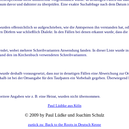
raum davor und dahinter zu überprüfen. Eine exakte Suchabfrage nach dem Datum i
den offensichtlich so aufgeschrieben, wie die Amtsperson ihn verstanden hat, ode
n Dörfern war schließlich Dialekt. In den Fällen bei denen erkannt wurde, dass di
t, wobei mehrere Schreibvarianten Anwendung fanden. In dieser Liste wurde in de
n und den im Kirchenbuch verwendeten Schreibvarianten.
wurde deshalb vorausgesetzt, dass nur in derartigen Fällen eine Abweichung zur O
eshalb ist bei der Ortsangabe für den Taufpaten ein Vorbehalt gegeben. Überwiegen
weitere Angaben wie z. B. eine Heirat, wurden nicht übernommen.
Paul Lüdtke aus Köln
© 2009 by Paul Lüdke und Joachim Schulz
zurück zu: Back to the Roots in Deutsch Krone