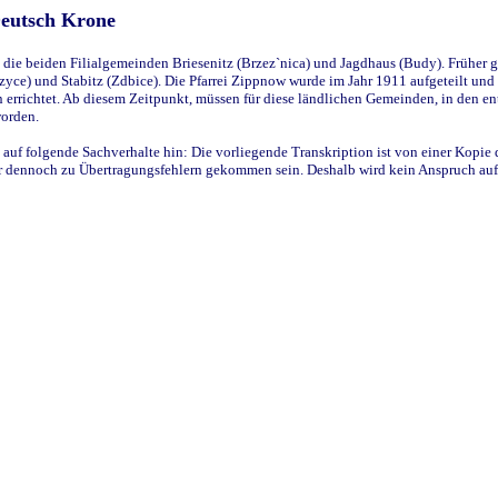
Deutsch Krone
ie beiden Filialgemeinden Briesenitz (Brzez`nica) und Jagdhaus (Budy). Früher g
yce) und Stabitz (Zdbice). Die Pfarrei Zippnow wurde im Jahr 1911 aufgeteilt und e
en errichtet. Ab diesem Zeitpunkt, müssen für diese ländlichen Gemeinden, in den
worden.
 auf folgende Sachverhalte hin: Die vorliegende Transkription ist von einer Kopie 
aber dennoch zu Übertragungsfehlern gekommen sein. Deshalb wird kein Anspruch auf 