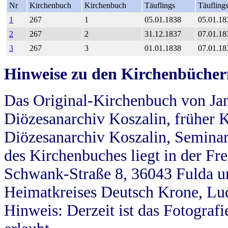
Nr
Kirchenbuch
Kirchenbuch
Täuflings
Täufling
1
267
1
05.01.1838
05.01.18
2
267
2
31.12.1837
07.01.18
3
267
3
01.01.1838
07.01.18
Hinweise zu den Kirchenbücher
Das Original-Kirchenbuch von Jan
Diözesanarchiv Koszalin, früher Kö
Diözesanarchiv Koszalin, Seminar
des Kirchenbuches liegt in der Fr
Schwank-Straße 8, 36043 Fulda u
Heimatkreises Deutsch Krone, Lu
Hinweis: Derzeit ist das Fotograf