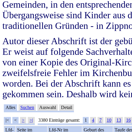
Gemeinden, in den entsprechende
Übergangsweise sind Kinder aus 
traditionellen Gründen - in Zippn
Autor dieser Abschrift ist der geb
Er weist auf folgende Sachverhalte
von einer Kopie des Original-Kirc
zweifelsfreie Fehler im Kirchenbuc
worden. Bei der Abschrift kann e
gekommen sein. Deshalb wird kein
Alles
Suchen
Auswahl
Detail
|<
<
>
>|
3380 Einträge gesamt:
1
4
7
10
13
16
Lfd-
Seite im
Lfd-Nr im
Geburt des
Taufe de