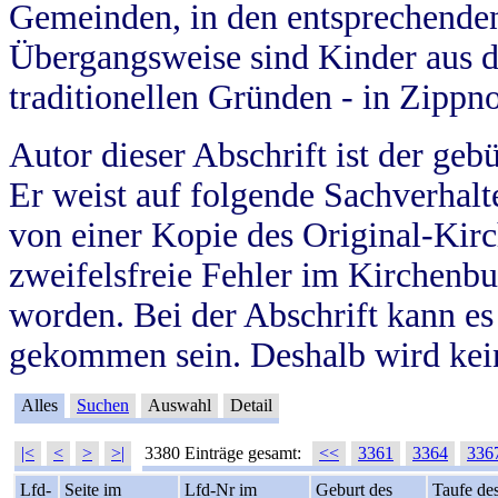
Gemeinden, in den entsprechende
Übergangsweise sind Kinder aus 
traditionellen Gründen - in Zippn
Autor dieser Abschrift ist der geb
Er weist auf folgende Sachverhalte
von einer Kopie des Original-Kirc
zweifelsfreie Fehler im Kirchenbuc
worden. Bei der Abschrift kann e
gekommen sein. Deshalb wird kein
Alles
Suchen
Auswahl
Detail
|<
<
>
>|
3380 Einträge gesamt:
<<
3361
3364
336
Lfd-
Seite im
Lfd-Nr im
Geburt des
Taufe de