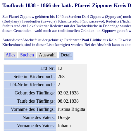
Taufbuch 1838 - 1866 der kath. Pfarrei Zippnow Kreis 
Zur Pfarrei Zippnow gehörten bis 1945 außer dem Dorf Zippnow (Sypnywo) noch d
(Dudylany), Freudenfier (Szwecja), Klawittersdorf (Glowaczewo), Rederitz (Nadarz
Stabitz und ein Lokalvikariat Rederitz mit der Tochterkirche in Doderlage wurd
diesen Gemeinden - wohl noch aus traditionellen Gründen - in Zippnow getauft 
Autor dieser Abschrift ist der gebürtige Rederitzer
Paul Lüdtke
aus Köln. Er weist
Kirchenbuch, sind in dieser Liste korrigiert worden. Bei der Abschrift kann es 
Alles
Suchen
Auswahl
Detail
Lfd-Nr:
12
Seite im Kirchenbuch:
268
Lfd-Nr im Kirchenbuch:
2
Geburt des Täuflings:
02.02.1838
Taufe des Täuflings:
08.02.1838
Vorname des Täuflings:
Justina Brigitta
Name des Vaters:
Doege
Vorname des Vaters:
Johann