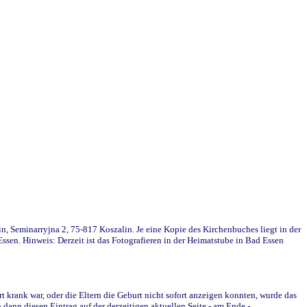
in, Seminarryjna 2, 75-817 Koszalin. Je eine Kopie des Kirchenbuches liegt in der
en. Hinweis: Derzeit ist das Fotografieren in der Heimatstube in Bad Essen
krank war, oder die Eltern die Geburt nicht sofort anzeigen konnten, wurde das
ann diesen Eintrag auf der derzeitigen aktuellen Seite - am Ende -