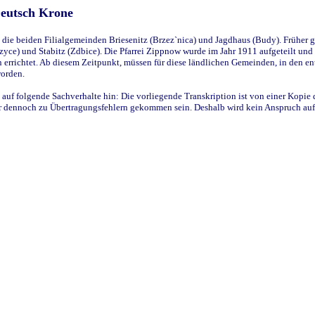
Deutsch Krone
ie beiden Filialgemeinden Briesenitz (Brzez`nica) und Jagdhaus (Budy). Früher g
yce) und Stabitz (Zdbice). Die Pfarrei Zippnow wurde im Jahr 1911 aufgeteilt und e
en errichtet. Ab diesem Zeitpunkt, müssen für diese ländlichen Gemeinden, in den
worden.
 auf folgende Sachverhalte hin: Die vorliegende Transkription ist von einer Kopie 
aber dennoch zu Übertragungsfehlern gekommen sein. Deshalb wird kein Anspruch auf 