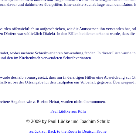
raum davor und dahinter zu überprüfen. Eine exakte Suchabfrage nach dem Datum i
den offensichtlich so aufgeschrieben, wie die Amtsperson ihn verstanden hat, ode
n Dörfern war schließlich Dialekt. In den Fällen bei denen erkannt wurde, dass di
t, wobei mehrere Schreibvarianten Anwendung fanden. In dieser Liste wurde in de
n und den im Kirchenbuch verwendeten Schreibvarianten.
wurde deshalb vorausgesetzt, dass nur in derartigen Fällen eine Abweichung zur O
eshalb ist bei der Ortsangabe für den Taufpaten ein Vorbehalt gegeben. Überwiegen
weitere Angaben wie z. B. eine Heirat, wurden nicht übernommen.
Paul Lüdtke aus Köln
© 2009 by Paul Lüdke und Joachim Schulz
zurück zu: Back to the Roots in Deutsch Krone