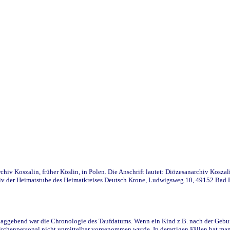
iv Koszalin, früher Köslin, in Polen. Die Anschrift lautet: Diözesanarchiv Koszal
v der Heimatstube des Heimatkreises Deutsch Krone, Ludwigsweg 10, 49152 Bad Ess
ggebend war die Chronologie des Taufdatums. Wenn ein Kind z.B. nach der Geburt 
rchenpersonal nicht unmittelbar vorgenommen wurde. In derartigen Fällen hat man d