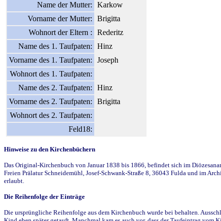
Name der Mutter:
Karkow
Vorname der Mutter:
Brigitta
Wohnort der Eltern :
Rederitz
Name des 1. Taufpaten:
Hinz
Vorname des 1. Taufpaten:
Joseph
Wohnort des 1. Taufpaten:
Name des 2. Taufpaten:
Hinz
Vorname des 2. Taufpaten:
Brigitta
Wohnort des 2. Taufpaten:
Feld18:
Hinweise zu den Kirchenbüchern
Das Original-Kirchenbuch von Januar 1838 bis 1866, befindet sich im Diözesanarch
Freien Prälatur Schneidemühl, Josef-Schwank-Straße 8, 36043 Fulda und im Archi
erlaubt.
Die Reihenfolge der Einträge
Die ursprüngliche Reihenfolge aus dem Kirchenbuch wurde bei behalten. Ausschla
Kind eben später getauft. Manchmal kam es auch vor, dass der Taufeintrag vom Ki