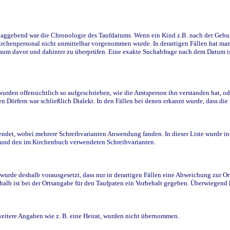
ggebend war die Chronologie des Taufdatums. Wenn ein Kind z.B. nach der Geburt 
rchenpersonal nicht unmittelbar vorgenommen wurde. In derartigen Fällen hat man d
raum davor und dahinter zu überprüfen. Eine exakte Suchabfrage nach dem Datum i
den offensichtlich so aufgeschrieben, wie die Amtsperson ihn verstanden hat, ode
n Dörfern war schließlich Dialekt. In den Fällen bei denen erkannt wurde, dass di
t, wobei mehrere Schreibvarianten Anwendung fanden. In dieser Liste wurde in de
n und den im Kirchenbuch verwendeten Schreibvarianten.
wurde deshalb vorausgesetzt, dass nur in derartigen Fällen eine Abweichung zur O
eshalb ist bei der Ortsangabe für den Taufpaten ein Vorbehalt gegeben. Überwiegen
weitere Angaben wie z. B. eine Heirat, wurden nicht übernommen.