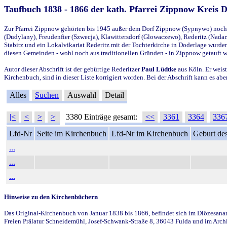
Taufbuch 1838 - 1866 der kath. Pfarrei Zippnow Kreis 
Zur Pfarrei Zippnow gehörten bis 1945 außer dem Dorf Zippnow (Sypnywo) noch d
(Dudylany), Freudenfier (Szwecja), Klawittersdorf (Glowaczewo), Rederitz (Nadarz
Stabitz und ein Lokalvikariat Rederitz mit der Tochterkirche in Doderlage wurd
diesen Gemeinden - wohl noch aus traditionellen Gründen - in Zippnow getauft 
Autor dieser Abschrift ist der gebürtige Rederitzer
Paul Lüdtke
aus Köln. Er weist
Kirchenbuch, sind in dieser Liste korrigiert worden. Bei der Abschrift kann es 
Alles
Suchen
Auswahl
Detail
|<
<
>
>|
3380 Einträge gesamt:
<<
3361
3364
336
Lfd-Nr
Seite im Kirchenbuch
Lfd-Nr im Kirchenbuch
Geburt des
...
...
...
Hinweise zu den Kirchenbüchern
Das Original-Kirchenbuch von Januar 1838 bis 1866, befindet sich im Diözesanarch
Freien Prälatur Schneidemühl, Josef-Schwank-Straße 8, 36043 Fulda und im Archi