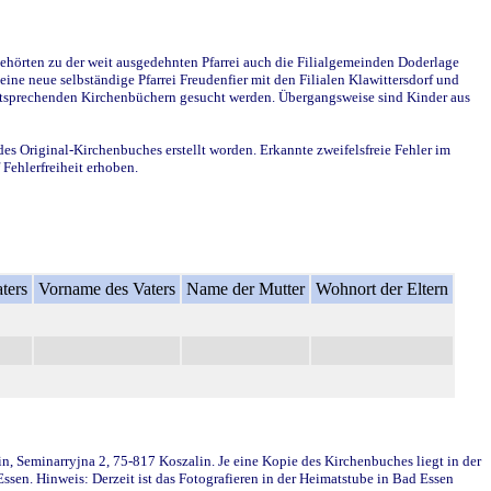
ehörten zu der weit ausgedehnten Pfarrei auch die Filialgemeinden Doderlage
ine neue selbständige Pfarrei Freudenfier mit den Filialen Klawittersdorf und
 entsprechenden Kirchenbüchern gesucht werden. Übergangsweise sind Kinder aus
des Original-Kirchenbuches erstellt worden. Erkannte zweifelsfreie Fehler im
Fehlerfreiheit erhoben.
ters
Vorname des Vaters
Name der Mutter
Wohnort der Eltern
in, Seminarryjna 2, 75-817 Koszalin. Je eine Kopie des Kirchenbuches liegt in der
en. Hinweis: Derzeit ist das Fotografieren in der Heimatstube in Bad Essen