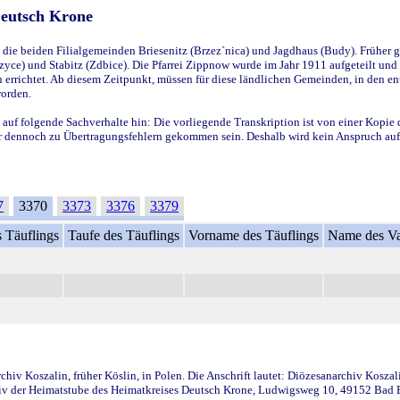
Deutsch Krone
ie beiden Filialgemeinden Briesenitz (Brzez`nica) und Jagdhaus (Budy). Früher g
yce) und Stabitz (Zdbice). Die Pfarrei Zippnow wurde im Jahr 1911 aufgeteilt und e
en errichtet. Ab diesem Zeitpunkt, müssen für diese ländlichen Gemeinden, in den
worden.
 auf folgende Sachverhalte hin: Die vorliegende Transkription ist von einer Kopie 
aber dennoch zu Übertragungsfehlern gekommen sein. Deshalb wird kein Anspruch auf 
7
3370
3373
3376
3379
 Täuflings
Taufe des Täuflings
Vorname des Täuflings
Name des Va
iv Koszalin, früher Köslin, in Polen. Die Anschrift lautet: Diözesanarchiv Koszal
v der Heimatstube des Heimatkreises Deutsch Krone, Ludwigsweg 10, 49152 Bad Ess