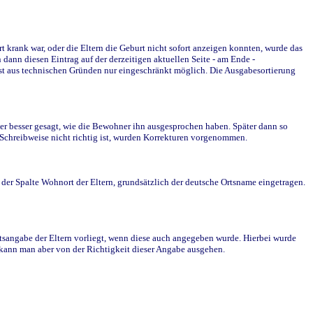
krank war, oder die Eltern die Geburt nicht sofort anzeigen konnten, wurde das
ann diesen Eintrag auf der derzeitigen aktuellen Seite - am Ende -
st aus technischen Gründen nur eingeschränkt möglich. Die Ausgabesortierung
r besser gesagt, wie die Bewohner ihn ausgesprochen haben. Später dann so
e Schreibweise nicht richtig ist, wurden Korrekturen vorgenommen.
r Spalte Wohnort der Eltern, grundsätzlich der deutsche Ortsname eingetragen.
rtsangabe der Eltern vorliegt, wenn diese auch angegeben wurde. Hierbei wurde
d kann man aber von der Richtigkeit dieser Angabe ausgehen.