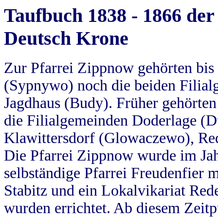
Taufbuch 1838 - 1866 der
Deutsch Krone
Zur Pfarrei Zippnow gehörten bi
(Sypnywo) noch die beiden Filial
Jagdhaus (Budy). Früher gehörten 
die Filialgemeinden Doderlage (D
Klawittersdorf (Glowaczewo), Red
Die Pfarrei Zippnow wurde im Jah
selbständige Pfarrei Freudenfier m
Stabitz und ein Lokalvikariat Red
wurden errichtet. Ab diesem Zeitp