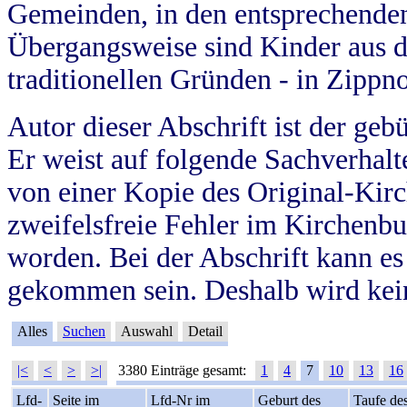
Gemeinden, in den entsprechende
Übergangsweise sind Kinder aus 
traditionellen Gründen - in Zippn
Autor dieser Abschrift ist der geb
Er weist auf folgende Sachverhalte
von einer Kopie des Original-Kirc
zweifelsfreie Fehler im Kirchenbuc
worden. Bei der Abschrift kann e
gekommen sein. Deshalb wird kein
Alles
Suchen
Auswahl
Detail
|<
<
>
>|
3380 Einträge gesamt:
1
4
7
10
13
16
Lfd-
Seite im
Lfd-Nr im
Geburt des
Taufe de