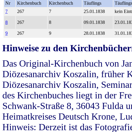
Nr
Kirchenbuch
Kirchenbuch
Täuflings
Täufling
7
267
7
25.01.1838
kein Eint
8
267
8
09.01.1838
23.01.18
9
267
9
28.01.1838
31.01.18
Hinweise zu den Kirchenbücher
Das Original-Kirchenbuch von Jan
Diözesanarchiv Koszalin, früher Kö
Diözesanarchiv Koszalin, Seminar
des Kirchenbuches liegt in der Fr
Schwank-Straße 8, 36043 Fulda u
Heimatkreises Deutsch Krone, Lu
Hinweis: Derzeit ist das Fotograf