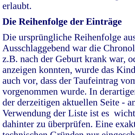
erlaubt.
Die Reihenfolge der Einträge
Die ursprüngliche Reihenfolge au
Ausschlaggebend war die Chronol
z.B. nach der Geburt krank war, od
anzeigen konnten, wurde das Kind
auch vor, dass der Taufeintrag vo
vorgenommen wurde. In derartigen
der derzeitigen aktuellen Seite -
Verwendung der Liste ist es wich
dahinter zu überprüfen. Eine exa
technischen Gründen nur eingesch