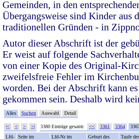
Gemeinden, in den entsprechende
Übergangsweise sind Kinder aus 
traditionellen Gründen - in Zippn
Autor dieser Abschrift ist der geb
Er weist auf folgende Sachverhalte
von einer Kopie des Original-Kirc
zweifelsfreie Fehler im Kirchenbuc
worden. Bei der Abschrift kann e
gekommen sein. Deshalb wird kein
Alles
Suchen
Auswahl
Detail
|<
<
>
>|
3380 Einträge gesamt:
<<
3361
3364
336
Lfd-
Seite im
Lfd-Nr im
Geburt des
Taufe de