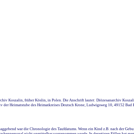
iv Koszalin, früher Köslin, in Polen. Die Anschrift lautet: Diözesanarchiv Koszal
v der Heimatstube des Heimatkreises Deutsch Krone, Ludwigsweg 10, 49152 Bad Ess
ggebend war die Chronologie des Taufdatums. Wenn ein Kind z.B. nach der Geburt 
rchenpersonal nicht unmittelbar vorgenommen wurde. In derartigen Fällen hat man d