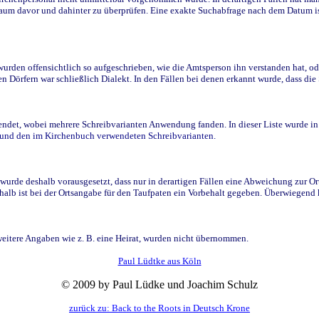
raum davor und dahinter zu überprüfen. Eine exakte Suchabfrage nach dem Datum i
den offensichtlich so aufgeschrieben, wie die Amtsperson ihn verstanden hat, ode
n Dörfern war schließlich Dialekt. In den Fällen bei denen erkannt wurde, dass di
t, wobei mehrere Schreibvarianten Anwendung fanden. In dieser Liste wurde in de
n und den im Kirchenbuch verwendeten Schreibvarianten.
wurde deshalb vorausgesetzt, dass nur in derartigen Fällen eine Abweichung zur O
eshalb ist bei der Ortsangabe für den Taufpaten ein Vorbehalt gegeben. Überwiegen
weitere Angaben wie z. B. eine Heirat, wurden nicht übernommen.
Paul Lüdtke aus Köln
© 2009 by Paul Lüdke und Joachim Schulz
zurück zu: Back to the Roots in Deutsch Krone