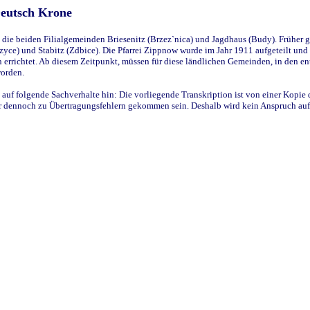
Deutsch Krone
ie beiden Filialgemeinden Briesenitz (Brzez`nica) und Jagdhaus (Budy). Früher g
yce) und Stabitz (Zdbice). Die Pfarrei Zippnow wurde im Jahr 1911 aufgeteilt und e
en errichtet. Ab diesem Zeitpunkt, müssen für diese ländlichen Gemeinden, in den
worden.
 auf folgende Sachverhalte hin: Die vorliegende Transkription ist von einer Kopie 
aber dennoch zu Übertragungsfehlern gekommen sein. Deshalb wird kein Anspruch auf 