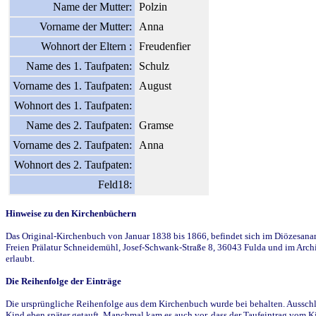
Name der Mutter:
Polzin
Vorname der Mutter:
Anna
Wohnort der Eltern :
Freudenfier
Name des 1. Taufpaten:
Schulz
Vorname des 1. Taufpaten:
August
Wohnort des 1. Taufpaten:
Name des 2. Taufpaten:
Gramse
Vorname des 2. Taufpaten:
Anna
Wohnort des 2. Taufpaten:
Feld18:
Hinweise zu den Kirchenbüchern
Das Original-Kirchenbuch von Januar 1838 bis 1866, befindet sich im Diözesanarch
Freien Prälatur Schneidemühl, Josef-Schwank-Straße 8, 36043 Fulda und im Archi
erlaubt.
Die Reihenfolge der Einträge
Die ursprüngliche Reihenfolge aus dem Kirchenbuch wurde bei behalten. Ausschla
Kind eben später getauft. Manchmal kam es auch vor, dass der Taufeintrag vom Ki