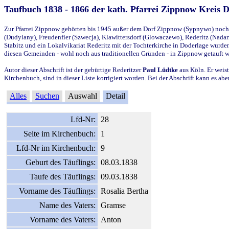
Taufbuch 1838 - 1866 der kath. Pfarrei Zippnow Kreis 
Zur Pfarrei Zippnow gehörten bis 1945 außer dem Dorf Zippnow (Sypnywo) noch d
(Dudylany), Freudenfier (Szwecja), Klawittersdorf (Glowaczewo), Rederitz (Nadarz
Stabitz und ein Lokalvikariat Rederitz mit der Tochterkirche in Doderlage wurd
diesen Gemeinden - wohl noch aus traditionellen Gründen - in Zippnow getauft 
Autor dieser Abschrift ist der gebürtige Rederitzer
Paul Lüdtke
aus Köln. Er weist
Kirchenbuch, sind in dieser Liste korrigiert worden. Bei der Abschrift kann es 
Alles
Suchen
Auswahl
Detail
Lfd-Nr:
28
Seite im Kirchenbuch:
1
Lfd-Nr im Kirchenbuch:
9
Geburt des Täuflings:
08.03.1838
Taufe des Täuflings:
09.03.1838
Vorname des Täuflings:
Rosalia Bertha
Name des Vaters:
Gramse
Vorname des Vaters:
Anton