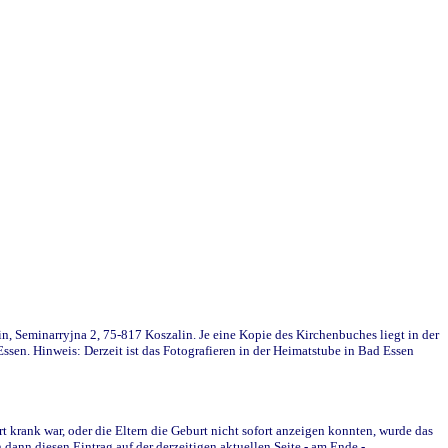
in, Seminarryjna 2, 75-817 Koszalin. Je eine Kopie des Kirchenbuches liegt in der
en. Hinweis: Derzeit ist das Fotografieren in der Heimatstube in Bad Essen
krank war, oder die Eltern die Geburt nicht sofort anzeigen konnten, wurde das
ann diesen Eintrag auf der derzeitigen aktuellen Seite - am Ende -