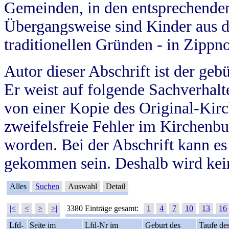
Gemeinden, in den entsprechende
Übergangsweise sind Kinder aus 
traditionellen Gründen - in Zippn
Autor dieser Abschrift ist der geb
Er weist auf folgende Sachverhalte
von einer Kopie des Original-Kirc
zweifelsfreie Fehler im Kirchenbuc
worden. Bei der Abschrift kann e
gekommen sein. Deshalb wird kein
Alles
Suchen
Auswahl
Detail
|<
<
>
>|
3380 Einträge gesamt:
1
4
7
10
13
16
Lfd-
Seite im
Lfd-Nr im
Geburt des
Taufe de