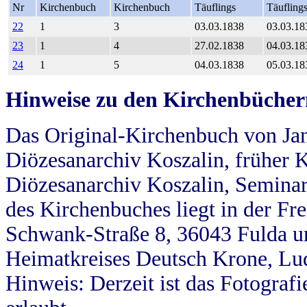
Nr
Kirchenbuch
Kirchenbuch
Täuflings
Täufling
22
1
3
03.03.1838
03.03.18
23
1
4
27.02.1838
04.03.18
24
1
5
04.03.1838
05.03.18
Hinweise zu den Kirchenbücher
Das Original-Kirchenbuch von Jan
Diözesanarchiv Koszalin, früher Kö
Diözesanarchiv Koszalin, Seminar
des Kirchenbuches liegt in der Fr
Schwank-Straße 8, 36043 Fulda u
Heimatkreises Deutsch Krone, Lu
Hinweis: Derzeit ist das Fotograf