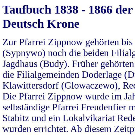
Taufbuch 1838 - 1866 der
Deutsch Krone
Zur Pfarrei Zippnow gehörten bi
(Sypnywo) noch die beiden Filial
Jagdhaus (Budy). Früher gehörten 
die Filialgemeinden Doderlage (D
Klawittersdorf (Glowaczewo), Red
Die Pfarrei Zippnow wurde im Jah
selbständige Pfarrei Freudenfier m
Stabitz und ein Lokalvikariat Red
wurden errichtet. Ab diesem Zeitp