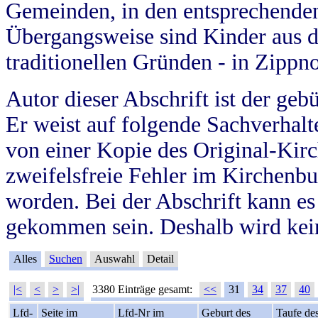
Gemeinden, in den entsprechende
Übergangsweise sind Kinder aus 
traditionellen Gründen - in Zippn
Autor dieser Abschrift ist der geb
Er weist auf folgende Sachverhalte
von einer Kopie des Original-Kirc
zweifelsfreie Fehler im Kirchenbuc
worden. Bei der Abschrift kann e
gekommen sein. Deshalb wird kein
Alles
Suchen
Auswahl
Detail
|<
<
>
>|
3380 Einträge gesamt:
<<
31
34
37
40
Lfd-
Seite im
Lfd-Nr im
Geburt des
Taufe de