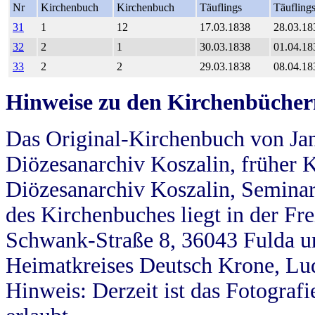
Nr
Kirchenbuch
Kirchenbuch
Täuflings
Täufling
31
1
12
17.03.1838
28.03.18
32
2
1
30.03.1838
01.04.18
33
2
2
29.03.1838
08.04.18
Hinweise zu den Kirchenbücher
Das Original-Kirchenbuch von Jan
Diözesanarchiv Koszalin, früher Kö
Diözesanarchiv Koszalin, Seminar
des Kirchenbuches liegt in der Fr
Schwank-Straße 8, 36043 Fulda u
Heimatkreises Deutsch Krone, Lu
Hinweis: Derzeit ist das Fotograf