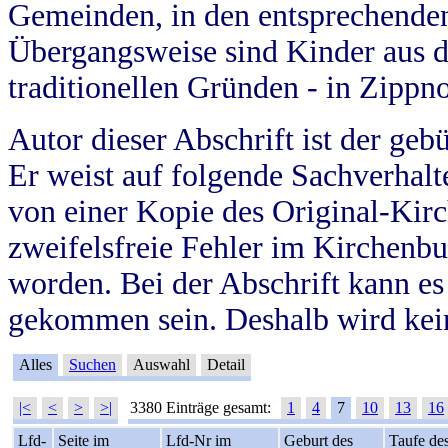
Gemeinden, in den entsprechende
Übergangsweise sind Kinder aus 
traditionellen Gründen - in Zippn
Autor dieser Abschrift ist der geb
Er weist auf folgende Sachverhalte
von einer Kopie des Original-Kirc
zweifelsfreie Fehler im Kirchenbuc
worden. Bei der Abschrift kann e
gekommen sein. Deshalb wird kein
Alles
Suchen
Auswahl
Detail
|<
<
>
>|
3380 Einträge gesamt:
1
4
7
10
13
16
Lfd-
Seite im
Lfd-Nr im
Geburt des
Taufe de