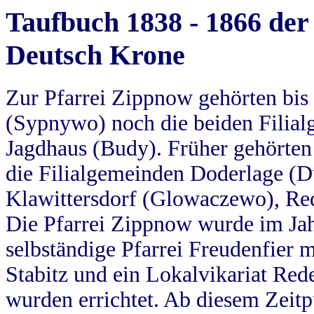
Taufbuch 1838 - 1866 der
Deutsch Krone
Zur Pfarrei Zippnow gehörten bi
(Sypnywo) noch die beiden Filial
Jagdhaus (Budy). Früher gehörten 
die Filialgemeinden Doderlage (D
Klawittersdorf (Glowaczewo), Red
Die Pfarrei Zippnow wurde im Jah
selbständige Pfarrei Freudenfier m
Stabitz und ein Lokalvikariat Red
wurden errichtet. Ab diesem Zeitp