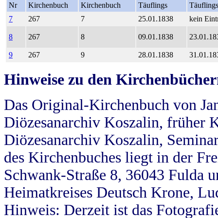
Nr
Kirchenbuch
Kirchenbuch
Täuflings
Täufling
7
267
7
25.01.1838
kein Eint
8
267
8
09.01.1838
23.01.18
9
267
9
28.01.1838
31.01.18
Hinweise zu den Kirchenbücher
Das Original-Kirchenbuch von Jan
Diözesanarchiv Koszalin, früher Kö
Diözesanarchiv Koszalin, Seminar
des Kirchenbuches liegt in der Fr
Schwank-Straße 8, 36043 Fulda u
Heimatkreises Deutsch Krone, Lu
Hinweis: Derzeit ist das Fotograf