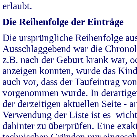
erlaubt.
Die Reihenfolge der Einträge
Die ursprüngliche Reihenfolge au
Ausschlaggebend war die Chronol
z.B. nach der Geburt krank war, od
anzeigen konnten, wurde das Kind
auch vor, dass der Taufeintrag vo
vorgenommen wurde. In derartigen
der derzeitigen aktuellen Seite -
Verwendung der Liste ist es wich
dahinter zu überprüfen. Eine exa
technischen Gründen nur eingesch