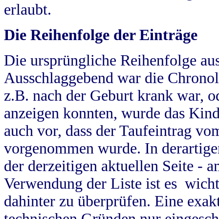
erlaubt.
Die Reihenfolge der Einträge
Die ursprüngliche Reihenfolge au
Ausschlaggebend war die Chronol
z.B. nach der Geburt krank war, od
anzeigen konnten, wurde das Kind
auch vor, dass der Taufeintrag vo
vorgenommen wurde. In derartigen
der derzeitigen aktuellen Seite -
Verwendung der Liste ist es wich
dahinter zu überprüfen. Eine exa
technischen Gründen nur eingesch