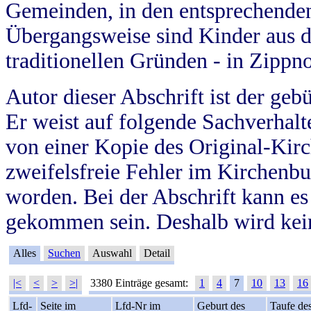
Gemeinden, in den entsprechende
Übergangsweise sind Kinder aus 
traditionellen Gründen - in Zippn
Autor dieser Abschrift ist der geb
Er weist auf folgende Sachverhalte
von einer Kopie des Original-Kirc
zweifelsfreie Fehler im Kirchenbuc
worden. Bei der Abschrift kann e
gekommen sein. Deshalb wird kein
Alles
Suchen
Auswahl
Detail
|<
<
>
>|
3380 Einträge gesamt:
1
4
7
10
13
16
Lfd-
Seite im
Lfd-Nr im
Geburt des
Taufe de