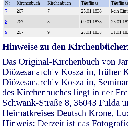
Nr
Kirchenbuch
Kirchenbuch
Täuflings
Täufling
7
267
7
25.01.1838
kein Eint
8
267
8
09.01.1838
23.01.18
9
267
9
28.01.1838
31.01.18
Hinweise zu den Kirchenbücher
Das Original-Kirchenbuch von Jan
Diözesanarchiv Koszalin, früher Kö
Diözesanarchiv Koszalin, Seminar
des Kirchenbuches liegt in der Fr
Schwank-Straße 8, 36043 Fulda u
Heimatkreises Deutsch Krone, Lu
Hinweis: Derzeit ist das Fotograf