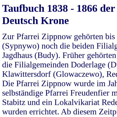
Taufbuch 1838 - 1866 der
Deutsch Krone
Zur Pfarrei Zippnow gehörten bi
(Sypnywo) noch die beiden Filial
Jagdhaus (Budy). Früher gehörten 
die Filialgemeinden Doderlage (D
Klawittersdorf (Glowaczewo), Red
Die Pfarrei Zippnow wurde im Jah
selbständige Pfarrei Freudenfier m
Stabitz und ein Lokalvikariat Red
wurden errichtet. Ab diesem Zeitp