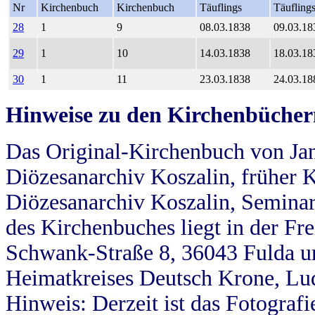
Nr
Kirchenbuch
Kirchenbuch
Täuflings
Täufling
28
1
9
08.03.1838
09.03.18
29
1
10
14.03.1838
18.03.18
30
1
11
23.03.1838
24.03.18
Hinweise zu den Kirchenbücher
Das Original-Kirchenbuch von Jan
Diözesanarchiv Koszalin, früher Kö
Diözesanarchiv Koszalin, Seminar
des Kirchenbuches liegt in der Fr
Schwank-Straße 8, 36043 Fulda u
Heimatkreises Deutsch Krone, Lu
Hinweis: Derzeit ist das Fotograf