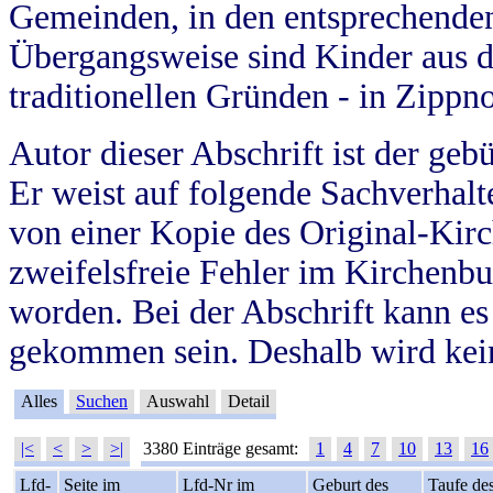
Gemeinden, in den entsprechende
Übergangsweise sind Kinder aus 
traditionellen Gründen - in Zippn
Autor dieser Abschrift ist der geb
Er weist auf folgende Sachverhalte
von einer Kopie des Original-Kirc
zweifelsfreie Fehler im Kirchenbuc
worden. Bei der Abschrift kann e
gekommen sein. Deshalb wird kein
Alles
Suchen
Auswahl
Detail
|<
<
>
>|
3380 Einträge gesamt:
1
4
7
10
13
16
Lfd-
Seite im
Lfd-Nr im
Geburt des
Taufe de