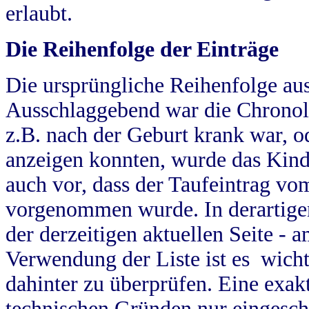
erlaubt.
Die Reihenfolge der Einträge
Die ursprüngliche Reihenfolge au
Ausschlaggebend war die Chronol
z.B. nach der Geburt krank war, od
anzeigen konnten, wurde das Kind
auch vor, dass der Taufeintrag vo
vorgenommen wurde. In derartigen
der derzeitigen aktuellen Seite -
Verwendung der Liste ist es wich
dahinter zu überprüfen. Eine exa
technischen Gründen nur eingesch