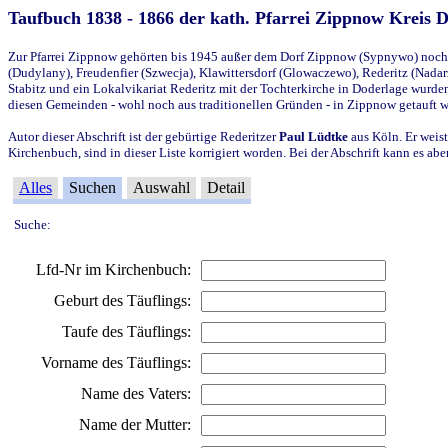
Taufbuch 1838 - 1866 der kath. Pfarrei Zippnow Kreis 
Zur Pfarrei Zippnow gehörten bis 1945 außer dem Dorf Zippnow (Sypnywo) noch d
(Dudylany), Freudenfier (Szwecja), Klawittersdorf (Glowaczewo), Rederitz (Nadarz
Stabitz und ein Lokalvikariat Rederitz mit der Tochterkirche in Doderlage wurd
diesen Gemeinden - wohl noch aus traditionellen Gründen - in Zippnow getauft 
Autor dieser Abschrift ist der gebürtige Rederitzer
Paul Lüdtke
aus Köln. Er weist
Kirchenbuch, sind in dieser Liste korrigiert worden. Bei der Abschrift kann es 
Alles
Suchen
Auswahl
Detail
Suche:
Lfd-Nr im Kirchenbuch:
Geburt des Täuflings:
Taufe des Täuflings:
Vorname des Täuflings:
Name des Vaters:
Name der Mutter: