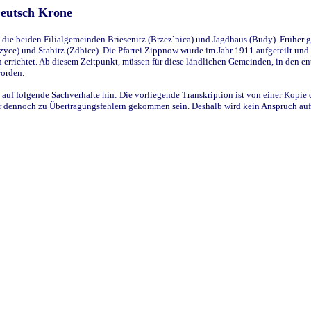
Deutsch Krone
ie beiden Filialgemeinden Briesenitz (Brzez`nica) und Jagdhaus (Budy). Früher g
yce) und Stabitz (Zdbice). Die Pfarrei Zippnow wurde im Jahr 1911 aufgeteilt und e
en errichtet. Ab diesem Zeitpunkt, müssen für diese ländlichen Gemeinden, in den
worden.
 auf folgende Sachverhalte hin: Die vorliegende Transkription ist von einer Kopie 
aber dennoch zu Übertragungsfehlern gekommen sein. Deshalb wird kein Anspruch auf 