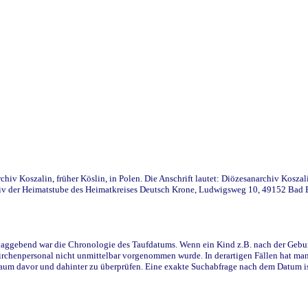
iv Koszalin, früher Köslin, in Polen. Die Anschrift lautet: Diözesanarchiv Koszal
v der Heimatstube des Heimatkreises Deutsch Krone, Ludwigsweg 10, 49152 Bad Ess
ggebend war die Chronologie des Taufdatums. Wenn ein Kind z.B. nach der Geburt 
rchenpersonal nicht unmittelbar vorgenommen wurde. In derartigen Fällen hat man d
raum davor und dahinter zu überprüfen. Eine exakte Suchabfrage nach dem Datum i