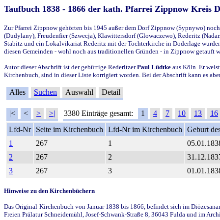
Taufbuch 1838 - 1866 der kath. Pfarrei Zippnow Kreis 
Zur Pfarrei Zippnow gehörten bis 1945 außer dem Dorf Zippnow (Sypnywo) noch d
(Dudylany), Freudenfier (Szwecja), Klawittersdorf (Glowaczewo), Rederitz (Nadarz
Stabitz und ein Lokalvikariat Rederitz mit der Tochterkirche in Doderlage wurd
diesen Gemeinden - wohl noch aus traditionellen Gründen - in Zippnow getauft 
Autor dieser Abschrift ist der gebürtige Rederitzer
Paul Lüdtke
aus Köln. Er weist
Kirchenbuch, sind in dieser Liste korrigiert worden. Bei der Abschrift kann es 
Alles
Suchen
Auswahl
Detail
|<
<
>
>|
3380 Einträge gesamt:
1
4
7
10
13
16
Lfd-Nr
Seite im Kirchenbuch
Lfd-Nr im Kirchenbuch
Geburt des
1
267
1
05.01.183
2
267
2
31.12.183
3
267
3
01.01.183
Hinweise zu den Kirchenbüchern
Das Original-Kirchenbuch von Januar 1838 bis 1866, befindet sich im Diözesanarch
Freien Prälatur Schneidemühl, Josef-Schwank-Straße 8, 36043 Fulda und im Archi