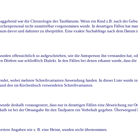
ggebend war die Chronologie des Taufdatums. Wenn ein Kind z.B. nach der Geburt 
rchenpersonal nicht unmittelbar vorgenommen wurde. In derartigen Fällen hat man d
raum davor und dahinter zu überprüfen. Eine exakte Suchabfrage nach dem Datum i
den offensichtlich so aufgeschrieben, wie die Amtsperson ihn verstanden hat, ode
n Dörfern war schließlich Dialekt. In den Fällen bei denen erkannt wurde, dass di
t, wobei mehrere Schreibvarianten Anwendung fanden. In dieser Liste wurde in de
n und den im Kirchenbuch verwendeten Schreibvarianten.
wurde deshalb vorausgesetzt, dass nur in derartigen Fällen eine Abweichung zur O
eshalb ist bei der Ortsangabe für den Taufpaten ein Vorbehalt gegeben. Überwiegen
weitere Angaben wie z. B. eine Heirat, wurden nicht übernommen.