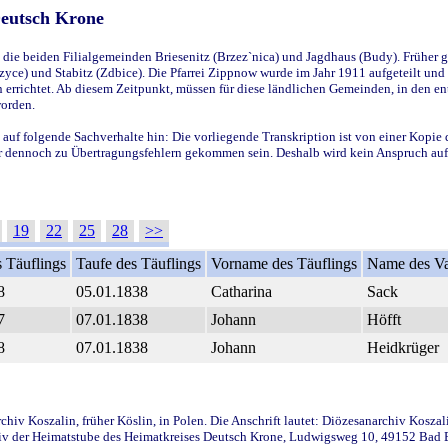
Deutsch Krone
ie beiden Filialgemeinden Briesenitz (Brzez`nica) und Jagdhaus (Budy). Früher g
yce) und Stabitz (Zdbice). Die Pfarrei Zippnow wurde im Jahr 1911 aufgeteilt und e
en errichtet. Ab diesem Zeitpunkt, müssen für diese ländlichen Gemeinden, in den
worden.
 auf folgende Sachverhalte hin: Die vorliegende Transkription ist von einer Kopie 
aber dennoch zu Übertragungsfehlern gekommen sein. Deshalb wird kein Anspruch auf 
19
22
25
28
>>
 Täuflings
Taufe des Täuflings
Vorname des Täuflings
Name des Va
8
05.01.1838
Catharina
Sack
7
07.01.1838
Johann
Höfft
8
07.01.1838
Johann
Heidkrüger
iv Koszalin, früher Köslin, in Polen. Die Anschrift lautet: Diözesanarchiv Koszal
v der Heimatstube des Heimatkreises Deutsch Krone, Ludwigsweg 10, 49152 Bad Ess