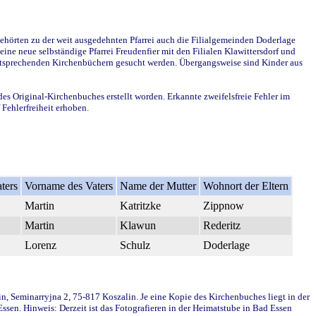
ehörten zu der weit ausgedehnten Pfarrei auch die Filialgemeinden Doderlage
ine neue selbständige Pfarrei Freudenfier mit den Filialen Klawittersdorf und
 entsprechenden Kirchenbüchern gesucht werden. Übergangsweise sind Kinder aus
des Original-Kirchenbuches erstellt worden. Erkannte zweifelsfreie Fehler im
Fehlerfreiheit erhoben.
ters
Vorname des Vaters
Name der Mutter
Wohnort der Eltern
Martin
Katritzke
Zippnow
Martin
Klawun
Rederitz
Lorenz
Schulz
Doderlage
in, Seminarryjna 2, 75-817 Koszalin. Je eine Kopie des Kirchenbuches liegt in der
en. Hinweis: Derzeit ist das Fotografieren in der Heimatstube in Bad Essen